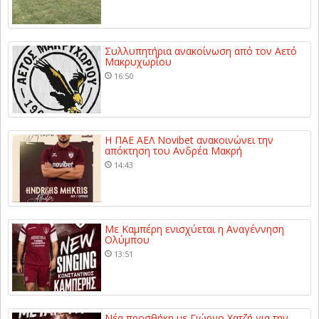
Συλλυπητήρια ανακοίνωση από τον Αετό
Μακρυχωρίου
16:50
Η ΠΑΕ ΑΕΛ Novibet ανακοινώνει την
απόκτηση του Ανδρέα Μακρή
14:43
Με Καμπέρη ενισχύεται η Αναγέννηση
Ολύμπου
13:51
Νέα προσθήκη με Γιώργο Χατζή για την