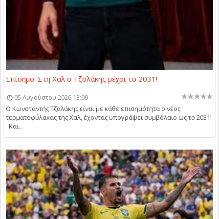
Επίσημο: Στη Χαλ ο Τζολάκης μέχρι το 2031!
05 Αυγούστου 2026 13:09
O Kωνσταντής Τζολάκης είναι με κάθε επισημότητα ο νέος
τερματοφύλακας της Χαλ, έχοντας υπογράψει συμβόλαιο ως το 2031!
Και...