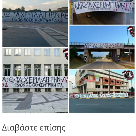
Διαβάστε επίσης