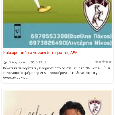
Κάλεσμα από το γυναικείο τμήμα της ΑΕΛ
09 Αυγούστου 2026 13:52
Κάλεσμα σε κορίτσια γεννημένα από το 2010 έως το 2020 απευθύνει
το γυναικείο τμήμα της ΑΕΛ, προσφέροντας τη δυνατότητα για
δωρεάν δοκιμ...