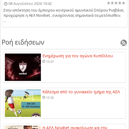
08 Αυγούστου 2026 10:42
Στην απόκτηση του έμπειρου κεντρικού αμυντικού Σπύρου Ρισβάνη
προχώρησε η ΑΕΛ Novibet , ενισχύοντας σημαντικά τα μετόπισθεν.
...
Ροή ειδήσεων
Ενημέρωση για τον αγώνα Κυπέλλου
15:07
Κάλεσμα από το γυναικείο τμήμα της ΑΕΛ
13:52
Η ΑΕΛ Novibet ανακοίνωσε και την