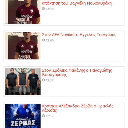
απόκτηση του Βαγγέλη Νοικοκυράκη
13:38
Στην ΑΕΛ Novibet ο Άγγελος Τσιγγάρας
12:46
Στον Σμόλικα Φαλάνης ο Παναγιώτης
Βουλγαρίδης
12:37
Κράτησε Αλέξανδρο Ζέρβα ο Ηρακλής
Λάρισας
12:17