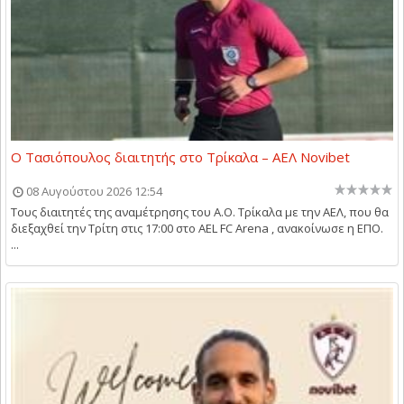
Ο Τασιόπουλος διαιτητής στο Τρίκαλα – ΑΕΛ Novibet
08 Αυγούστου 2026 12:54
Τους διαιτητές της αναμέτρησης του Α.Ο. Τρίκαλα με την ΑΕΛ, που θα
διεξαχθεί την Τρίτη στις 17:00 στο AEL FC Arena , ανακοίνωσε η ΕΠΟ.
...