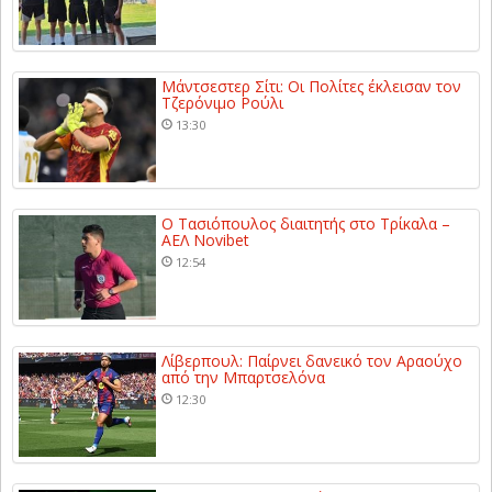
Μάντσεστερ Σίτι: Οι Πολίτες έκλεισαν τον
Τζερόνιμο Ρούλι
13:30
Ο Τασιόπουλος διαιτητής στο Τρίκαλα –
ΑΕΛ Novibet
12:54
Λίβερπουλ: Παίρνει δανεικό τον Αραούχο
από την Μπαρτσελόνα
12:30