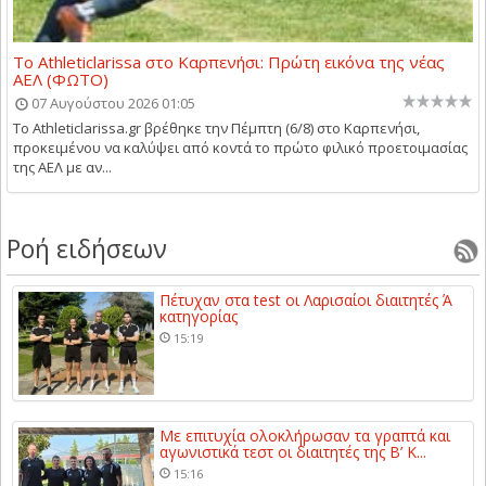
Το Athleticlarissa στο Καρπενήσι: Πρώτη εικόνα της νέας
ΑΕΛ (ΦΩΤΟ)
07 Αυγούστου 2026 01:05
Το Athleticlarissa.gr βρέθηκε την Πέμπτη (6/8) στο Καρπενήσι,
προκειμένου να καλύψει από κοντά το πρώτο φιλικό προετοιμασίας
της ΑΕΛ με αν...
Ροή ειδήσεων
Πέτυχαν στα test οι Λαρισαίοι διαιτητές Ά
κατηγορίας
15:19
Με επιτυχία ολοκλήρωσαν τα γραπτά και
αγωνιστικά τεστ οι διαιτητές της Β’ Κ...
15:16