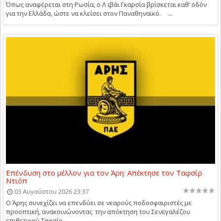
Όπως αναφέρεται στη Ρωσία, ο Λ ιβάι Γκαρσία βρίσκεται καθ’ οδόν
για την Ελλάδα, ώστε να κλείσει στον Παναθηναϊκό. ...
Επένδυση στο μέλλον για τον Άρη: Απέκτησε τον Ταφσίρ
Ντιόπ
03 Αυγούστου 2026 23:37
Ο Άρης συνεχίζει να επενδύει σε νεαρούς ποδοσφαιριστές με
προοπτική, ανακοινώνοντας την απόκτηση του Σενεγαλέζου
επιθετικού Ταφσίρ ...