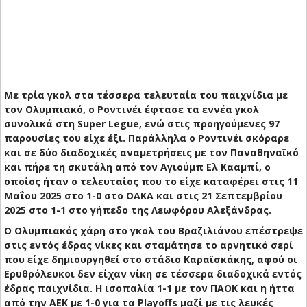
Με τρία γκολ στα τέσσερα τελευταία του παιχνίδια με
τον Ολυμπιακό, ο Ροντινέι έφτασε τα εννέα γκολ
συνολικά στη Super Legue, ενώ στις προηγούμενες 97
παρουσίες του είχε έξι. Παράλληλα ο Ροντινέι σκόραρε
και σε δύο διαδοχικές αναμετρήσεις με τον Παναθηναϊκό
και πήρε τη σκυτάλη από τον Αγιούμπ Ελ Κααμπί, ο
οποίος ήταν ο τελευταίος που το είχε καταφέρει στις 11
Μαΐου 2025 στο 1-0 στο ΟΑΚΑ και στις 21 Σεπτεμβρίου
2025 στο 1-1 στο γήπεδο της Λεωφόρου Αλεξάνδρας.
Ο Ολυμπιακός χάρη στο γκολ του Βραζιλιάνου επέστρεψε
στις εντός έδρας νίκες και σταμάτησε το αρνητικό σερί
που είχε δημιουργηθεί στο στάδιο Καραϊσκάκης, αφού οι
Ερυθρόλευκοι δεν είχαν νίκη σε τέσσερα διαδοχικά εντός
έδρας παιχνίδια. Η ισοπαλία 1-1 με τον ΠΑΟΚ και η ήττα
από την ΑΕΚ με 1-0 για τα Playoffs μαζί με τις λευκές