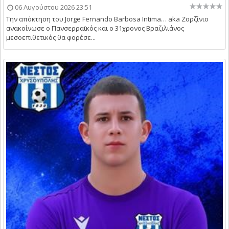
06 Αυγούστου 2026 23:51
Την απόκτηση του Jorge Fernando Barbosa Intima… aka Ζορζίνιο
ανακοίνωσε ο Πανσερραϊκός και ο 31χρονος Βραζιλιάνος
μεσοεπιθετικός θα φορέσε...