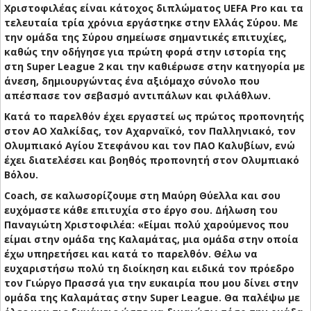
Χριστοφιλέας είναι κάτοχος διπλώματος UEFA Pro και τα
τελευταία τρία χρόνια εργάστηκε στην Ελλάς Σύρου. Με
την ομάδα της Σύρου σημείωσε σημαντικές επιτυχίες,
καθώς την οδήγησε για πρώτη φορά στην ιστορία της
στη Super League 2 και την καθιέρωσε στην κατηγορία με
άνεση, δημιουργώντας ένα αξιόμαχο σύνολο που
απέσπασε τον σεβασμό αντιπάλων και φιλάθλων.
Κατά το παρελθόν έχει εργαστεί ως πρώτος προπονητής
στον ΑΟ Χαλκίδας, τον Αχαρναϊκό, τον Παλληνιακό, τον
Ολυμπιακό Αγίου Στεφάνου και τον ΠΑΟ Καλυβίων, ενώ
έχει διατελέσει και βοηθός προπονητή στον Ολυμπιακό
Βόλου.
Coach, σε καλωσορίζουμε στη Μαύρη Θύελλα και σου
ευχόμαστε κάθε επιτυχία στο έργο σου. Δήλωση του
Παναγιώτη Χριστοφιλέα: «Είμαι πολύ χαρούμενος που
είμαι στην ομάδα της Καλαμάτας, μια ομάδα στην οποία
έχω υπηρετήσει και κατά το παρελθόν. Θέλω να
ευχαριστήσω πολύ τη διοίκηση και ειδικά τον πρόεδρο
τον Γιώργο Πρασσά για την ευκαιρία που μου δίνει στην
ομάδα της Καλαμάτας στην Super League. Θα παλέψω με