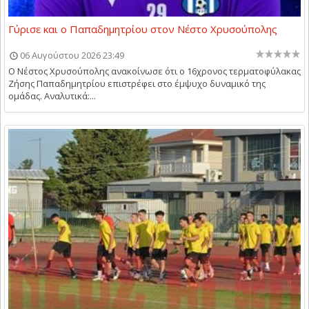
Γύρισε και ο Παπαδημητρίου στον Νέστο Χρυσούπολης
06 Αυγούστου 2026 23:49
Ο Νέστος Χρυσούπολης ανακοίνωσε ότι ο 16χρονος τερματοφύλακας
Ζήσης Παπαδημητρίου επιστρέφει στο έμψυχο δυναμικό της
ομάδας. Αναλυτικά:...