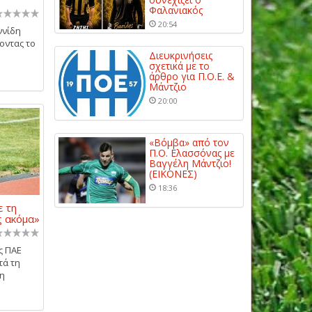
Φαλανιακός
20:54
ννίδη
οντας το
Διευκρινήσεις
σχετικά με το
άρθρο για Π.Ο.Ε. &
Μάντζιο
20:00
«Βόμβα» από τον
Π.Ο. Ελασσόνας με
Βαγγέλη Μάντζιο!
(ΕΙΚΟΝΕΣ)
18:36
 τη
ς ακόμα»
ς ΠΑΕ
τά τη
τη