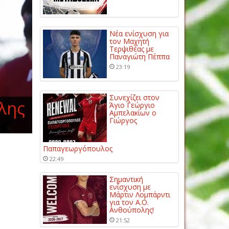
Νέα ενίσχυση για
τον Μαχητή
Τερψιθέας με
Παναγιώτη Πέππα
23:19
Συνεχίζει στον
λης
Άγιο Γεώργιο
Αμπελακίων ο
Γιώργος
Παπαγεωργόπουλος
22:49
Σημαντική
ενίσχυση με
Μάρτιν Λομπάρντι
για τον Α.Ο.
Ανθούπολης!
21:52