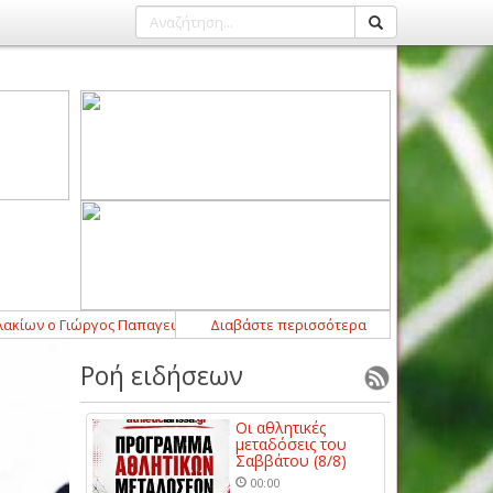
ων ο Γιώργος Παπαγεωργόπουλος
Διαβάστε περισσότερα
21:52
-
Σημαντική ενίσχυση με Μάρτιν
Ροή ειδήσεων
Οι αθλητικές
μεταδόσεις του
Σαββάτου (8/8)
00:00