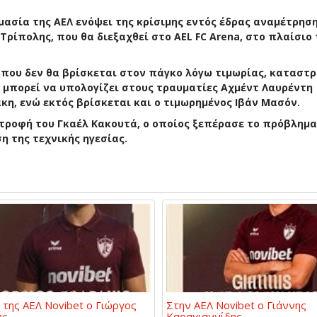
μασία της ΑΕΛ ενόψει της κρίσιμης εντός έδρας αναμέτρησ
Τρίπολης, που θα διεξαχθεί στο AEL FC Arena, στο πλαίσιο 
 που δεν θα βρίσκεται στον πάγκο λόγω τιμωρίας, καταστρ
 μπορεί να υπολογίζει στους τραυματίες Αχμέντ Λαυρέντη
η, ενώ εκτός βρίσκεται και ο τιμωρημένος Ιβάν Μασόν.
στροφή του Γκαέλ Κακουτά, ο οποίος ξεπέρασε το πρόβλημα
η της τεχνικής ηγεσίας.
 της ΑΕΛ Novibet ο Γιώργος
Στην ΑΕΛ Novibet ο Γιάννης
ης
Καραγιαννίδης