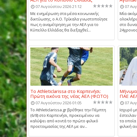
07 Αυγούστου 2026 21:12
07 Αυγ
Με ενημέρωση στα μέσα κοινωνικής
Μία ακό
δικτύωσης, ο Α.Ο. Τρίκαλα γνωστοποίησε
ολοκλήρω
πως η αναμέτρηση με την ΑΕΛ για το
στο δυνα
Κύπελλο Ελλάδας θα διεξαχθεί...
24χρονος
Το Athleticlarissa στο Καρπενήσι:
Μήνυμα 
Πρώτη εικόνα της νέας ΑΕΛ (ΦΩΤΟ)
ΠΑΕ ΑΕΛ
07 Αυγούστου 2026 01:05
07 Αυγ
Το Athleticlarissa.gr βρέθηκε την Πέμπτη
Ισχυρό μ
(6/8) στο Καρπενήσι, προκειμένου να
έστειλαν 
καλύψει από κοντά το πρώτο φιλικό
τα οποία
προετοιμασίας της ΑΕΛ με αν...
φιλική αν