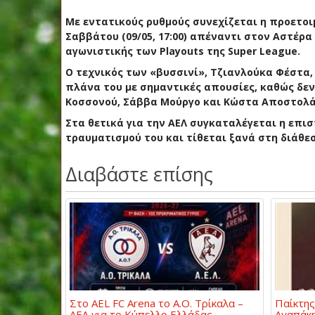
Με εντατικούς ρυθμούς συνεχίζεται η προετοι
Σαββάτου (09/05, 17:00) απέναντι στον Αστέρα 
αγωνιστικής των Playouts της Super League.
Ο τεχνικός των «βυσσινί», Τζιανλούκα Φέστα,
πλάνα του με σημαντικές απουσίες, καθώς δεν
Κοσσονού, Σάββα Μούργο και Κώστα Αποστολάκ
Στα θετικά για την ΑΕΛ συγκαταλέγεται η επι
τραυματισμού του και τίθεται ξανά στη διάθεσ
Διαβάστε επίσης
Στο AEL FC Arena το Α.Ο. Τρίκαλα –
Παίκτης
ΑΕΛ για το Κύπελλο Ελλάδας
Αγαπάκ