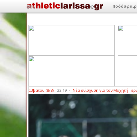
Ποδόσφαιρ
εις του Σαββάτου (8/8)
23:19
-
Νέα ενίσχυση για τον Μαχητή Τερψιθέα