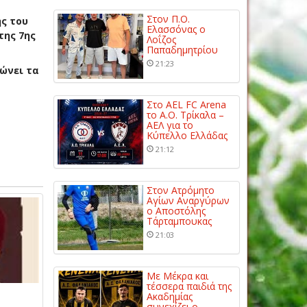
Στον Π.Ο.
ης του
Ελασσόνας ο
της 7ης
Λοΐζος
Παπαδημητρίου
21:23
ώνει τα
Στο AEL FC Arena
το Α.Ο. Τρίκαλα –
ΑΕΛ για το
Κύπελλο Ελλάδας
21:12
Στον Ατρόμητο
Αγίων Αναργύρων
ο Αποστόλης
Τάρταμπουκας
21:03
Με Μέκρα και
τέσσερα παιδιά της
Ακαδημίας
συνεχίζει ο