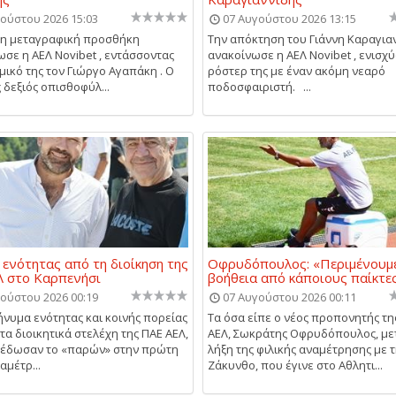
ούστου 2026 15:03
07 Αυγούστου 2026 13:15
μη μεταγραφική προσθήκη
Την απόκτηση του Γιάννη Καραγια
σε η ΑΕΛ Novibet , εντάσσοντας
ανακοίνωσε η ΑΕΛ Novibet , ενισχύ
μικό της τον Γιώργο Αγαπάκη . Ο
ρόστερ της με έναν ακόμη νεαρό
 δεξιός οπισθοφύλ...
ποδοσφαιριστή. ...
ενότητας από τη διοίκηση της
Οφρυδόπουλος: «Περιμένουμε
 στο Καρπενήσι
βοήθεια από κάποιους παίκτε
ούστου 2026 00:19
07 Αυγούστου 2026 00:11
ήνυμα ενότητας και κοινής πορείας
Τα όσα είπε ο νέος προπονητής τη
τα διοικητικά στελέχη της ΠΑΕ ΑΕΛ,
ΑΕΛ, Σωκράτης Οφρυδόπουλος, με
 έδωσαν το «παρών» στην πρώτη
λήξη της φιλικής αναμέτρησης με 
αμέτρ...
Ζάκυνθο, που έγινε στο Αθλητι...