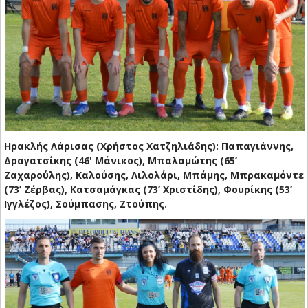
Ηρακλής Λάρισας (Χρήστος Χατζηλιάδης)
: Παπαγιάννης,
Δραγατσίκης (46' Μάνικος), Μπαλαμώτης (65’
Ζαχαρούλης), Καλούσης, Λιλολάρι, Μπάμης, Μπρακαμόντε
(73’ Ζέρβας), Κατσαμάγκας (73’ Χριστίδης), Φουρίκης (53’
Ιγγλέζος), Σούμπασης, Ζτούπης.