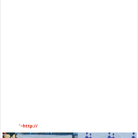
">
http://