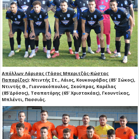
Απόλλων Λάρισας (Τάσος Μπεριτζάς-Κώστας
Παπαρίζος)
: Ντιντής Στ., Λάιος, Κουκουράβας (85’ Σώκος),
Ντιντής Θ., Γιαννακόπουλος, Σκούπρας, Καρέλας
(85’Δρόσος), Τσαπατόρης (65’ Χριστακέας), Γκουντίκας,
Μπλέντι, Πασσιάς.