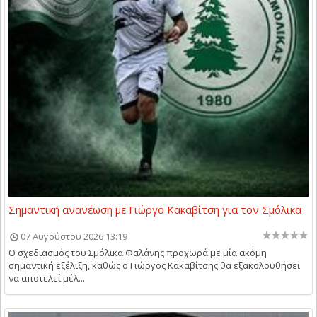
Σημαντική ανανέωση με Γιώργο Κακαβίτση για τον Σμόλικα
07 Αυγούστου 2026 13:19
Ο σχεδιασμός του Σμόλικα Φαλάνης προχωρά με μία ακόμη
σημαντική εξέλιξη, καθώς ο Γιώργος Κακαβίτσης θα εξακολουθήσει
να αποτελεί μέλ...