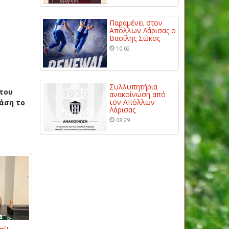
Παραμένει στον
Απόλλων Λάρισας ο
Βασίλης Σώκος
10:02
Συλλυπητήρια
 του
ανακοίνωση από
τον Απόλλων
άση το
Λάρισας
08:29
πί!