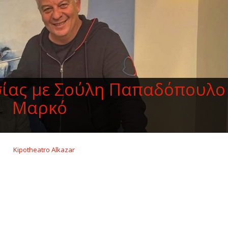
ίας με Σούλη Παπαδόπουλο
Μαρκό