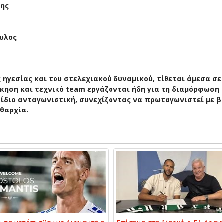
δης
κ
ουλος
 ηγεσίας και του στελεχιακού δυναμικού, τίθεται άμεσα σε
ίκηση και τεχνικό team εργάζονται ήδη για τη διαμόρφωση
 ίδιο ανταγωνιστική, συνεχίζοντας να πρωταγωνιστεί με β
ιθαρχία.
ι τα μετόπισθεν με Διαμαντή η
Επίσημα στη Μαρκό ο Ελ Αραμ