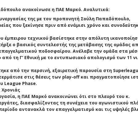
αδόπουλο ανακοίνωσε η ΠΑΕ Μαρκό. Αναλυτικά:
συνεργασίας της με τον προπονητή Σούλη Παπαδόπουλο,
είας που ξεκίνησε πριν από ενάμισι χρόνο και συνοδεύτη
ου έμπειρου τεχνικού βασίστηκε στην απόλυτη ικανοποίη
ήρξε ο βασικός συντελεστής της μετάβασης της ομάδας απ
 επαγγελματικού ποδοσφαίρου. Ανέλαβε την ομάδα στα μέσ
 από τη Γ’ Εθνική με το εντυπωσιακό απολογισμό των 11 ν
κε από την περσινή, εξαιρετική παρουσία στη Superleagu
ερμάτισε στις θέσεις των play-off και πραγματοποίησε ισ
ου League Phase.
ς Χρονιάς
ασία, η ΠΑΕ Μαρκό ανακοινώνει ότι στο πλευρό του κ.
ργάτες, διασφαλίζοντας τη συνέχεια του αγωνιστικού πλά
περίοδο αντανακλά τον επαγγελματισμό και τις υψηλές βλ