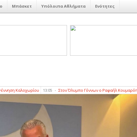
ο
Μπάσκετ
Υπόλοιπα Αθλήματα
Ενότητες
η Καλοχωρίου
13:05
-
Στον Όλυμπο Γόννων ο Ραφαήλ Κουμαρόπουλος