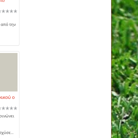
 από την
ικού ο
οινώνει
χύσε...