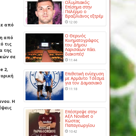
Ολυμπιακός:
Επίσημα στην
Παλέρμο ο
Βραζιλιάνος εξτρέμ
12:00
κε από
Ο Θερινός
ση από
Κινηματογράφος
ό τις
του Δήμου
Λαρισαίων πάει
α της
διακοπές!
ικών σε
11:44
e 2,
Επιθετική ενίσχυση
τορική
με Αρμάντο Τσέσμα
για τον Δαμασιακό
11:18
νου. Η
έψεις
Επέστρεψε στην
ΑΕΛ Novibet ο
Κώστας
Παπαγεωργίου
10:42