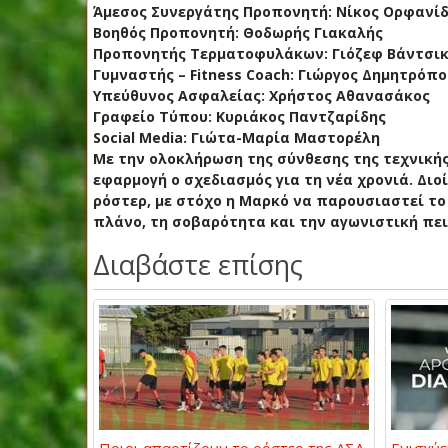
Άμεσος Συνεργάτης Προπονητή: Νίκος Ορφανί
Βοηθός Προπονητή: Θοδωρής Γιακαλής
Προπονητής Τερματοφυλάκων: Γιόζεφ Βάντσι
Γυμναστής – Fitness Coach: Γιώργος Δημητρόπ
Υπεύθυνος Ασφαλείας: Χρήστος Αθανασάκος
Γραφείο Τύπου: Κυριάκος Παντζαρίδης
Social Media: Γιώτα-Μαρία Μαστορέλη
Με την ολοκλήρωση της σύνθεσης της τεχνικής
εφαρμογή ο σχεδιασμός για τη νέα χρονιά. Διο
ρόστερ, με στόχο η Μαρκό να παρουσιαστεί το
πλάνο, τη σοβαρότητα και την αγωνιστική πε
Διαβάστε επίσης
Ποιοι απαρτίζουν το ρόστερ της ΑΣΑ
Ενισχύε