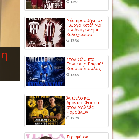
13:51
Νέα προσθήκη με
Γιώργο Χατζή για
την Αναγέννηση
Καλοχωρίου
13:36
 η
Στον Όλυμπο
Γόννων ο Ραφαήλ
Κουμαρόπουλος
13:05
Άντζελο και
Αμαντέο Φούσα
στον Αχιλλέα
Φαρσάλων
12:29
Στρεφέτσα -