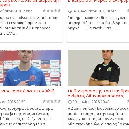
Σύρου
ούστου 2026 23:07
02 Αυγούστου 2026 18:42
Σύρου ανακοίνωσε την απόκτηση
Επίσημα ανακοινώθηκε η μεγάλη
ονου κεντρικού αμυντικού
μεταγραφή του Γιουσέφ Ελ Αραμπί
υ Διαμαντή ενόψει της νέας
Μαρκό . Η ανακοίνωση ...
ην Ελλά...
νιος ανακοίνωσε τον Άλεξ
Ποδοσφαιριστής του Πανθρακ
ξ
Ανδρέας Αθανασακόπουλος
λίου 2026 20:50
30 Ιουλίου 2026 20:49
ιος προχώρωσε σε μια ακόμα
Η Διοίκηση του Πανθρακικού ανακ
 ενόψει της νέας σεζόν στη
με ιδιαίτερη χαρά την έναρξη της
 Super League 2, έχοντας ως
συνεργασίας της με τον Ανδρέα
σικά την επιστροφή του σ...
Αθανασακόπουλο, ο οποίος θα ενισ