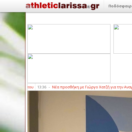
Ποδόσφαιρ
ση Ολύμπου
13:36
-
Νέα προσθήκη με Γιώργο Χατζή για την Αναγέννησ