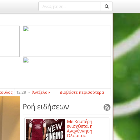
12:29
-
Άντζελο και Αμαντέο Φούσα στον Αχιλλέα Φαρσάλων
Διαβάστε περισσότερα
12:00
-
Ροή ειδήσεων
Με Καμπέρη
ενισχύεται η
Αναγέννηση
Ολύμπου