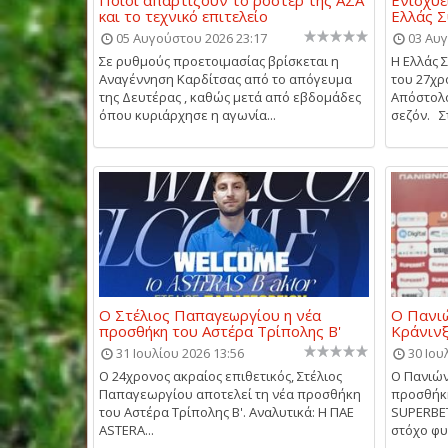
και το τεχνικό επιτελείο
Ελλάς 
05 Αυγούστου 2026 23:17
03 Αυγ
Σε ρυθμούς προετοιμασίας βρίσκεται η
Η Ελλάς 
Αναγέννηση Καρδίτσας από το απόγευμα
του 27χρ
της Δευτέρας , καθώς μετά από εβδομάδες
Απόστολο
όπου κυριάρχησε η αγωνία...
σεζόν. Στ
Ο Στέλιος Παπαγεωργίου η νέα
Ο Πανιώ
προσθήκη του Αστέρα Τρίπολης Β'
Κράνιν
31 Ιουλίου 2026 13:56
30 Ιου
Ο 24χρονος ακραίος επιθετικός, Στέλιος
Ο Πανιών
Παπαγεωργίου αποτελεί τη νέα προσθήκη
προσθήκη
του Αστέρα Τρίπολης Β'. Αναλυτικά: Η ΠΑΕ
SUPERBET
ASTERA...
στόχο φυ