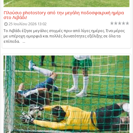
Πλούσιο photostory από την μεγάλη ποδοσφαιρική ημέρα
στο Λιβάδι!
25 Ιουλίου 2026 13:02
Το Λιβάδι έζησε μεγάλες στιγμές πριν από λίγες ημέρες. Ένα μέρος
με υπέροχη ομορφιά και πολλές δυνατότητες εξέλιξης σε όλα τα
επίπεδα. ...