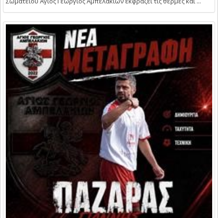
Σωματείου Άγιος Γεώργιος Αμπελακίων εκφράζει τις θερμές και ...