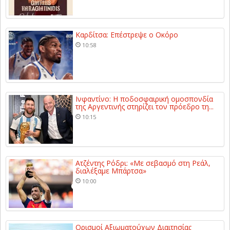
Καρδίτσα: Επέστρεψε ο Οκόρο
10:58
Ινφαντίνο: Η ποδοσφαιρική ομοσπονδία
της Αργεντινής στηρίζει τον πρόεδρο τη...
10:15
Ατζέντης Ρόδρι: «Με σεβασμό στη Ρεάλ,
διαλέξαμε Μπάρτσα»
10:00
Ορισμοί Αξιωματούχων Διαιτησίας