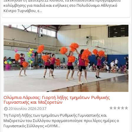
κολύμβησης για παιδιά και ενήλικες στο Πολυδύναμο Αθλητικό
Κέντρο Τυρνάβου, ε...
Ολύμπια Λάρισας: Γιορτή λήξης τμημάτων Ρυθμικής
Γυμναστικής και Μαζορετών
20 Ιουνίου 2026 20:37
Τη Γιορτή Λήξης των τμημάτων Ρυθμικής Γυμναστικής και
Μαζορετών του Συλλόγου πραγματοποίησε πριν λίγες ημέρες ο
Γυμναστικός Σύλλογος «ΟΛΥΜ...