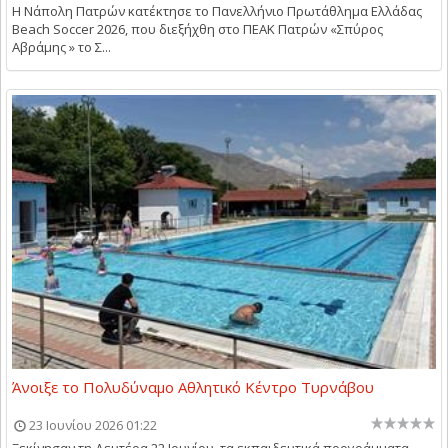
Η Νάπολη Πατρών κατέκτησε το Πανελλήνιο Πρωτάθλημα Ελλάδας
Beach Soccer 2026, που διεξήχθη στο ΠΕΑΚ Πατρών «Σπύρος
Αβράμης » το Σ...
Άνοιξε το Πολυδύναμο Αθλητικό Κέντρο Τυρνάβου
23 Ιουνίου 2026 01:22
Ξεκίνησαν τη Δευτέρα 22 Ιουνίου, τα εκπαιδευτικά προγράμματα