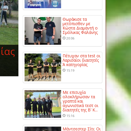
Θωράκισε τα
μετόπισθεν με
Κώστα Διαμαντή ο
Σμόλικας Φαλάνης
20:06
μίας
Πέτυχαν στα test οι
Λαρισαίοι διαιτητές
Ά κατηγορίας
15:19
Με επιτυχία
ολοκλήρωσαν τα
γραπτά και
αγωνιστικά τεστ οι
διαιτητές της Β’ Κ...
15:16
Μάντσεστερ Σίτι: Οι