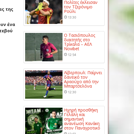
Πολίτες έκλεισαν
τον Τζερόνιμο
ας της
Ρούλι
13:30
ουν ένα
ντεβού
Ο Τασιόπουλος
διαιτητής στο
Τρίκαλα – ΑΕΛ
Novibet
12:54
Λίβερπουλ: Παίρνει
δανεικό τον
Αραούχο από την
Μπαρτσελόνα
12:30
Ηχηρή προσθήκη
Γελάλη και
σημαντική
ανανέωση Κανάκη
στον Παναγροτικό
12:02