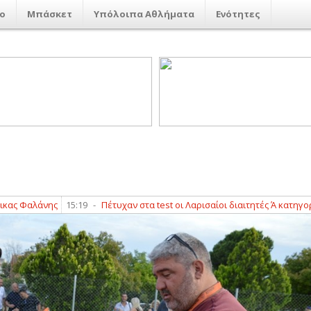
ο
Μπάσκετ
Υπόλοιπα Αθλήματα
Ενότητες
9
-
Πέτυχαν στα test οι Λαρισαίοι διαιτητές Ά κατηγορίας
15:16
-
Με επι