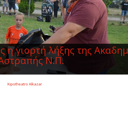
ς η γιορτή λήξης της Ακαδη
 Αστραπής Ν.Π.