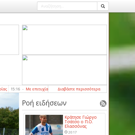
τυχία ολοκλήρωσαν τα γραπτά και αγωνιστικά τεστ οι διαιτητές της Β’ Κ
Διαβάστε περισσότερα
Ροή ειδήσεων
Κράτησε Γιώργο
Τσάτσο ο Π.Ο.
Ελασσόνας
20:17