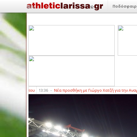
Ποδόσφαιρ
ση Ολύμπου
13:36
-
Νέα προσθήκη με Γιώργο Χατζή για την Αναγέννη