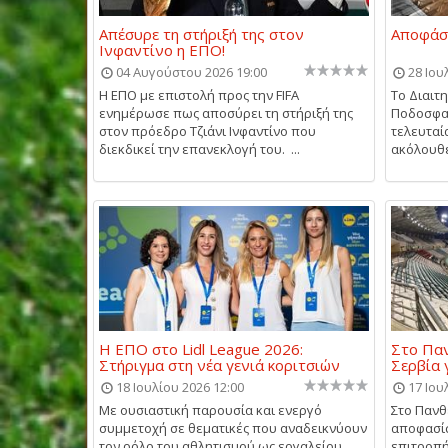
Απέσυρε τη στήριξή της στον
Αποφάσε
Ινφαντίνο η ΕΠΟ!
04 Αυγούστου 2026 19:00
28 Ιου
Η ΕΠΟ με επιστολή προς την FIFA
Το Διαιτ
ενημέρωσε πως αποσύρει τη στήριξή της
Ποδοσφαι
στον πρόεδρο Τζιάνι Ινφαντίνο που
τελευταί
διεκδικεί την επανεκλογή του. ...
ακόλουθε
Η ΕΠΟ στο Lidl League 2026:
Στο Παν
Στήριγμα στη νέα γενιά κοριτσιών
Σερβία 
18 Ιουλίου 2026 12:00
17 Ιου
Με ουσιαστική παρουσία και ενεργό
Στο Πανθ
συμμετοχή σε θεματικές που αναδεικνύουν
αποφασίσ
τον ρόλο του αθλητισμού ως εργαλείου
επιτροπή