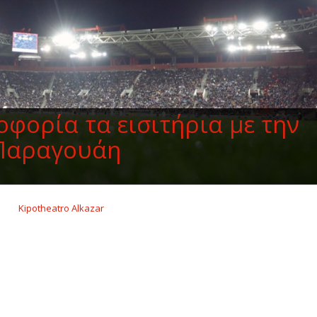
οφορία τα εισιτήρια με την
Παραγουάη