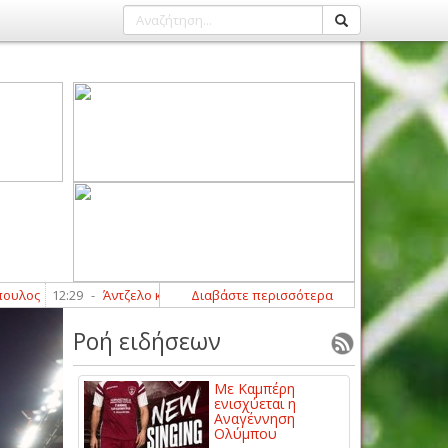
12:29
-
Άντζελο και Αμαντέο Φούσα στον Αχιλλέα Φαρσάλων
Διαβάστε περισσότερα
12:00
-
Ροή ειδήσεων
Με Καμπέρη
ενισχύεται η
Αναγέννηση
Ολύμπου