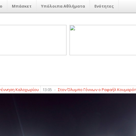
ο
Μπάσκετ
Υπόλοιπα Αθλήματα
Ενότητες
ση Καλοχωρίου
13:05
-
Στον Όλυμπο Γόννων ο Ραφαήλ Κουμαρόπουλος