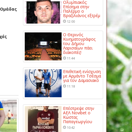
Ολυμπιακός:
Επίσημα στην
ς Ομάδας
Παλέρμο ο
Βραζιλιάνος εξτρέμ
12:00
Ο Θερινός
χές
Κινηματογράφος
του Δήμου
Λαρισαίων πάει
διακοπές!
11:44
Επιθετική ενίσχυση
με Αρμάντο Τσέσμα
για τον Δαμασιακό
11:18
Επέστρεψε στην
ΑΕΛ Novibet ο
Κώστας
Παπαγεωργίου
10:42