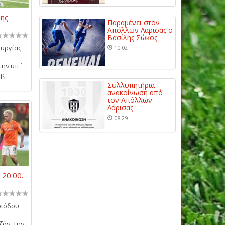
λής
Παραμένει στον
Απόλλων Λάρισας ο
Βασίλης Σώκος
ουργίας
10:02
την υπ΄
ης.
Συλλυπητήρια
ανακοίνωση από
τον Απόλλων
Λάρισας
08:29
 20:00.
ριόδου
ζόν. Την