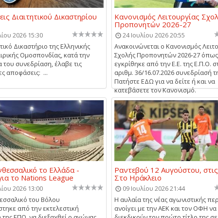
ις Διαιτητικού Δικαστηρίου
Κανονισμός Λειτουργίας Σχο
Προπονητών 2026-27
λίου 2026 15:30
24 Ιουλίου 2026 20:55
ητικό Δικαστήριο της Ελληνικής
Ανακοινώνεται ο Κανονισμός Λειτ
ρικής Ομοσπονδίας, κατά την
Σχολής Προπονητών 2026-27 όπως
α του συνεδρίαση, έλαβε τις
εγκρίθηκε από την Ε.Ε. της Ε.Π.Ο. σ
ς αποφάσεις: ...
αριθμ. 36/16.07.2026 συνεδρίασή τ
Πατήστε ΕΔΩ για να δείτε ή και να
κατεβάσετε τον Κανονισμό.
θεσσαλικό το Ελλάδα -
Ραντεβού 12 Αυγούστου, στις
για το Nations League
Στο Ηράκλειο
λίου 2026 13:00
09 Ιουλίου 2026 21:44
εσσαλικό του Βόλου
Η αυλαία της νέας αγωνιστικής πε
τηκε από την εκτελεστική
ανοίγει με την ΑΕΚ και τον ΟΦΗ να
 της ΕΠΟ, να διεξαχθεί ο αγώνας
διεκδικούν τον πρώτο τίτλο της σε