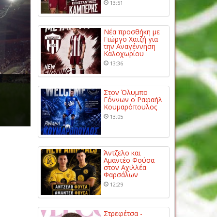
13:51
Νέα προσθήκη με
Γιώργο Χατζή για
την Αναγέννηση
Καλοχωρίου
13:36
Στον Όλυμπο
Γόννων ο Ραφαήλ
Κουμαρόπουλος
13:05
Άντζελο και
Αμαντέο Φούσα
στον Αχιλλέα
Φαρσάλων
12:29
Στρεφέτσα -