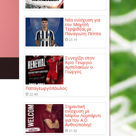
Νέα ενίσχυση για
τον Μαχητή
Τερψιθέας με
Παναγιώτη Πέππα
23:19
Συνεχίζει στον
Άγιο Γεώργιο
Αμπελακίων ο
Γιώργος
Παπαγεωργόπουλος
22:49
Σημαντική
ενίσχυση με
Μάρτιν Λομπάρντι
για τον Α.Ο.
Ανθούπολης!
21:52