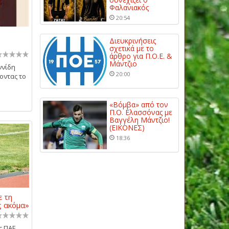
Φαλανιακός
20:54
Διευκρινήσεις
σχετικά με το
άρθρο για Π.Ο.Ε. &
Μάντζιο
ννίδη
20:00
οντας το
«Βόμβα» από τον
Π.Ο. Ελασσόνας με
Βαγγέλη Μάντζιο!
(ΕΙΚΟΝΕΣ)
18:36
 τη
ς ακόμα»
ς ΠΑΕ