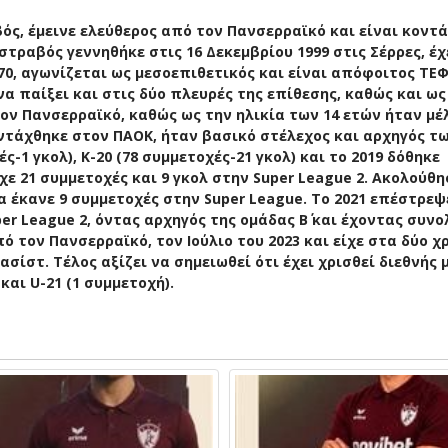
ός, έμεινε ελεύθερος από τον Πανσερραϊκό και είναι κοντά
στραβός γεννηθήκε στις 16 Δεκεμβρίου 1999 στις Σέρρες, έχ
70, αγωνίζεται ως μεσοεπιθετικός και είναι απόφοιτος ΤΕ
 παίξει και στις δύο πλευρές της επίθεσης, καθώς και ως
ν Πανσερραϊκό, καθώς ως την ηλικία των 14 ετών ήταν μέ
ντάχθηκε στον ΠΑΟΚ, ήταν βασικό στέλεχος και αρχηγός τ
-1 γκολ), Κ-20 (78 συμμετοχές-21 γκολ) και το 2019 δόθηκε
χε 21 συμμετοχές και 9 γκολ στην Super League 2. Ακολούθη
α έκανε 9 συμμετοχές στην Super League. To 2021 επέστρεψ
 League 2, όντας αρχηγός της ομάδας B΄ και έχοντας συνο
ό τον Πανσερραϊκό, τον Ιούλιο του 2023 και είχε στα δύο χ
ασίστ. Τέλος αξίζει να σημειωθεί ότι έχει χρισθεί διεθνής μ
 και U-21 (1 συμμετοχή).