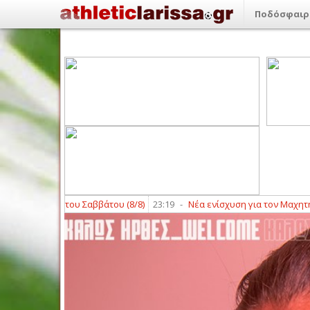
Ποδόσφαιρ
ταδόσεις του Σαββάτου (8/8)
23:19
-
Νέα ενίσχυση για τον Μαχητή Τερ