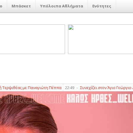
ο
Μπάσκετ
Υπόλοιπα Αθλήματα
Ενότητες
ψιθέας με Παναγιώτη Πέππα
22:49
-
Συνεχίζει στον Άγιο Γεώργιο Αμπ