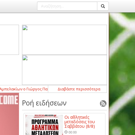
ελακίων ο Γιώργος Παπαγεωργόπουλος
Διαβάστε περισσότερα
21:52
-
Σημαντική ενίσχυση με Μά
Ροή ειδήσεων
Οι αθλητικές
μεταδόσεις του
Σαββάτου (8/8)
00:00