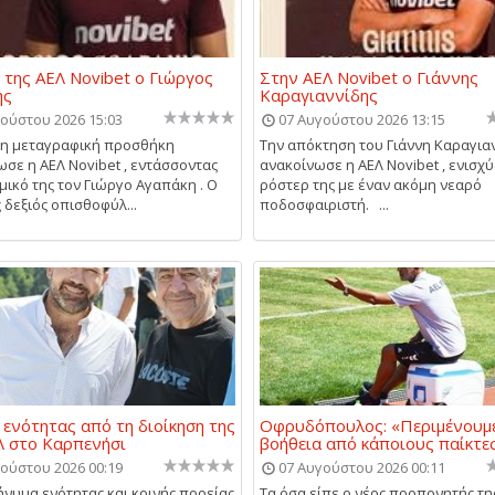
 της ΑΕΛ Novibet ο Γιώργος
Στην ΑΕΛ Novibet ο Γιάννης
ης
Καραγιαννίδης
ούστου 2026 15:03
07 Αυγούστου 2026 13:15
μη μεταγραφική προσθήκη
Την απόκτηση του Γιάννη Καραγια
σε η ΑΕΛ Novibet , εντάσσοντας
ανακοίνωσε η ΑΕΛ Novibet , ενισχύ
μικό της τον Γιώργο Αγαπάκη . Ο
ρόστερ της με έναν ακόμη νεαρό
 δεξιός οπισθοφύλ...
ποδοσφαιριστή. ...
ενότητας από τη διοίκηση της
Οφρυδόπουλος: «Περιμένουμε
 στο Καρπενήσι
βοήθεια από κάποιους παίκτε
ούστου 2026 00:19
07 Αυγούστου 2026 00:11
ήνυμα ενότητας και κοινής πορείας
Τα όσα είπε ο νέος προπονητής τη