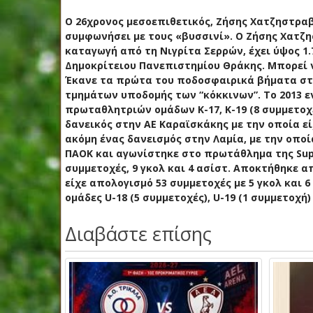
Ο 26χρονος μεσοεπιθετικός, Ζήσης Χατζηστραβ
συμφωνήσει με τους «βυσσινί».
O Ζήσης Χατζη
καταγωγή από τη Νιγρίτα Σερρών, έχει ύψος 1.
Δημοκρίτειου Πανεπιστημίου Θράκης. Μπορεί να
Έκανε τα πρώτα του ποδοσφαιρικά βήματα στο
τμημάτων υποδομής των “κόκκινων”. Το 2013 ε
πρωταθλητριών ομάδων Κ-17, Κ-19 (8 συμμετοχές
δανεικός στην ΑΕ Καραϊσκάκης με την οποία εί
ακόμη ένας δανεισμός στην Λαμία, με την οποί
ΠΑΟΚ και αγωνίστηκε στο πρωτάθλημα της Super
συμμετοχές, 9 γκολ και 4 ασίστ. Αποκτήθηκε απ
είχε απολογισμό 53 συμμετοχές με 5 γκολ και 6 
ομάδες U-18 (5 συμμετοχές), U-19 (1 συμμετοχή)
Διαβάστε επίσης