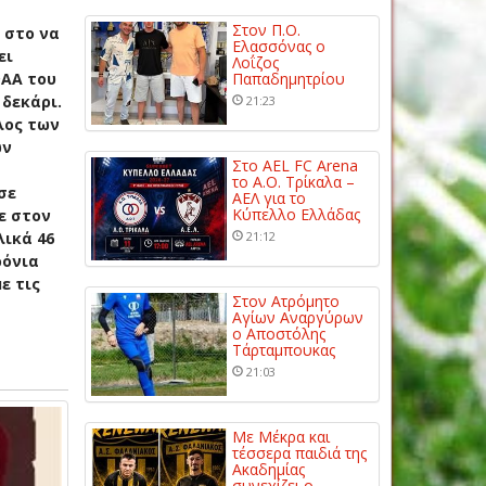
Στον Π.Ο.
 στο να
Ελασσόνας ο
ει
Λοΐζος
ΦΑΑ του
Παπαδημητρίου
 δεκάρι.
21:23
λος των
ων
Στο AEL FC Arena
το Α.Ο. Τρίκαλα –
σε
ΑΕΛ για το
Κύπελλο Ελλάδας
ε στον
λικά 46
21:12
ρόνια
ε τις
Στον Ατρόμητο
Αγίων Αναργύρων
ο Αποστόλης
Τάρταμπουκας
21:03
Με Μέκρα και
τέσσερα παιδιά της
Ακαδημίας
συνεχίζει ο