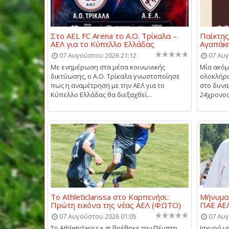
Στο AEL FC Arena το Α.Ο. Τρίκαλα –
Παίκτης
ΑΕΛ για το Κύπελλο Ελλάδας
Αγαπάκ
07 Αυγούστου 2026 21:12
07 Αυγ
Με ενημέρωση στα μέσα κοινωνικής
Μία ακό
δικτύωσης, ο Α.Ο. Τρίκαλα γνωστοποίησε
ολοκλήρω
πως η αναμέτρηση με την ΑΕΛ για το
στο δυνα
Κύπελλο Ελλάδας θα διεξαχθεί...
24χρονος
Το Athleticlarissa στο Καρπενήσι:
Μήνυμα 
Πρώτη εικόνα της νέας ΑΕΛ (ΦΩΤΟ)
ΠΑΕ ΑΕΛ
07 Αυγούστου 2026 01:05
07 Αυγ
Το Athleticlarissa.gr βρέθηκε την Πέμπτη
Ισχυρό μ