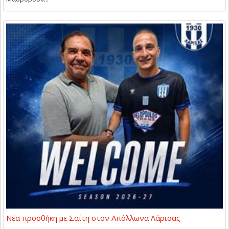
Νέα προσθήκη με Σαΐτη στον Απόλλωνα Λάρισας