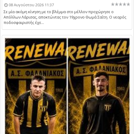
08 Αυγούστου 2026 11:37
Σε μία ακόμη κίνηση με το βλέμμα στο μέλλον προχώρησε ο
Απόλλων Λάρισας, αποκτώντας τον 19χρονο Θωμά Σαΐτη. Ο νεαρός
ποδοσφαιριστής έχε...