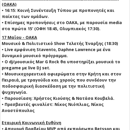
(ΟΑΚΑ)
• 16:15: Κοινή Συνέντευξη Τύπου με προπονητές και
παίκτες των ομάδων.
• Επίσημες προπονήσεις στο ΟΑΚΑ, με παρουσία media
στα πρώτα 15’ (ΟΦΗ 18:45, Ολυμπιακός 17:30).
17 Μαΐου - ΟΑΚΑ
Μουσικό & Πολιτιστικό Show Τελετής Έναρξης (18:30)
• Live εμφάνιση Stavento, Daphne Lawrence με ένα
δυναμικό μουσικό πρόγραμμα.
• Ο dj/μουσικός Mar G Rock θα υποστηρίξει μουσικά το
pregame με live DJ set.
• Μουσικοχορευτικά αφιερώματα στην Κρήτη και στον
Πειραιά, με τραγούδια και χορούς που συνδέουν την
ποδοσφαιρική διασκέδαση με την πολιτιστική
ψυχαγωγία.
• Παρουσίαση: Χρήστος Κιούσης & Νατάσα Κουβελά.
• Πρεσβευτές φιναλίστ: Νίκος Νιόπλιας, Νίκος
Αναστόπουλος
Εταιρική Κοινωνική Ευθύνη
• Απονομή βραβείου MVP από εκπρόσωπο Betsson και