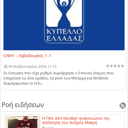
ΟΦΗ – Λεβαδειακός 1-1
04 Φεβρουαρίου 2026 21:10
Σε ένα ματς που είχε ρυθμό, κυριάρχησε ο έντονος άνεμος που
επηρέασε τις δύο ομάδες, τα γκολ των Μπόρχα και Μπάλτσι
διαμόρφωσαν το τελι...
Ροή ειδήσεων
Η ΠΑΕ ΑΕΛ Novibet ανακοινώνει την
απόκτηση του Ανδρέα Μακρή