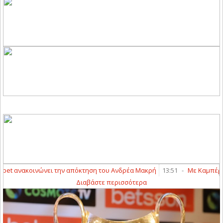
et ανακοινώνει την απόκτηση του Ανδρέα Μακρή
13:51
-
Με Καμπέρη ε
Διαβάστε περισσότερα