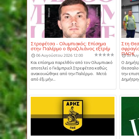
Στρεφέτσα - Ολυμπιακός: Επίσημα
Στη Θεσ
στην Παλέρμο ο Βραζιλιάνος εξτρέμ
σφραγίσ
ΠΑΟΚ
06 Αυγούστου 2026 12:00
05 Αυγ
Και επίσημα παρελθόν από τον Ολυμπιακό
Ο Δημήτρ
αποτελεί ο Γκάμπριελ Στρεφέτσα καθώς
Θεσσαλον
ανακοινώθηκε από την Παλέρμο. Μετά
την επισ
από έξι μήν...
Δημήτρης 