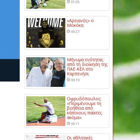
01:05
«Αρειανός» ο
Μοκόκα
00:27
Μήνυμα ενότητας
από τη διοίκηση της
ΠΑΕ ΑΕΛ στο
Καρπενήσι
00:19
Οφρυδόπουλος:
«Περιμένουμε τη
βοήθεια από
κάποιους παίκτες
ακόμα»
00:11
Οι αθλητικές