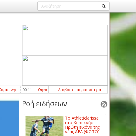
σι
00:11
-
Οφρυδόπουλος: «Περιμένουμε τη βοήθεια από κάποιους παί
Διαβάστε περισσότερα
Ροή ειδήσεων
Το Athleticlarissa
στο Καρπενήσι:
Πρώτη εικόνα της
νέας ΑΕΛ (ΦΩΤΟ)