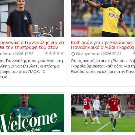
σαλονίκη ο Γιαννούλης για να
Καθ’ οδόν για την Ελλάδα και
ει την επιστροφή του στον
Παναθηναϊκό ο Λιβάι Γκαρσία
ούστου 2026 19:53
04 Αυγούστου 2026 20:01
ης Γιαννούλης προσγειώθηκε στη
Όπως αναφέρεται στη Ρωσία, ο Λ ι
ίκη για να τελειώσει κι επίσημα
Γκαρσία βρίσκεται καθ’ οδόν για τ
τροφή του στον ΠΑΟΚ. Ο
Ελλάδα, ώστε να κλείσει στον Παν
Για...
...