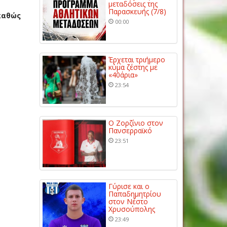
μεταδόσεις της
Παρασκευής (7/8)
 καθώς
00:00
Έρχεται τριήμερο
κύμα ζέστης με
«40άρια»
23:54
Ο Ζορζίνιο στον
Πανσερραϊκό
23:51
Γύρισε και ο
Παπαδημητρίου
στον Νέστο
Χρυσούπολης
23:49