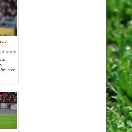
 τον
βάι
ην
αθηναϊκό.