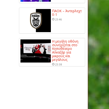
ΠΑΟΚ – Άντερλεχτ
0-1
23:46
Η μεγάλη οθόνη
συνεχίζεται στο
Κηποθέατρο
Αλκαζάρ για
μικρούς και
μεγάλους
23:38