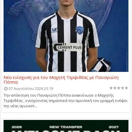
Νέα ενίσχυση για τον Μαχητή Τερψιθέας με Παναγιώτη
Πέππα
07 Αυγούστου 2026 23:19
Την απόκτηση του Παναγιώτη Πέππα ανακοίνωσε ο Μαχητής
Τερψιθέας , ενισχύοντας σημαντικά την αμυντική του γραμμή ενόψει
της νέας αγωνιστ...