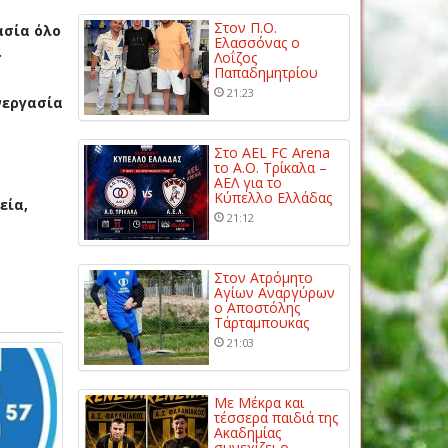
Στον Π.Ο.
ασία όλο
Ελασσόνας ο
.
Λοΐζος
Παπαδημητρίου
21:23
νεργασία
Στο AEL FC Arena
το Α.Ο. Τρίκαλα –
ΑΕΛ για το
Κύπελλο Ελλάδας
εία,
21:12
Στον Ατρόμητο
Αγίων Αναργύρων
ο Αποστόλης
Τάρταμπουκας
21:03
Με Μέκρα και
τέσσερα παιδιά της
Ακαδημίας
συνεχίζει ο