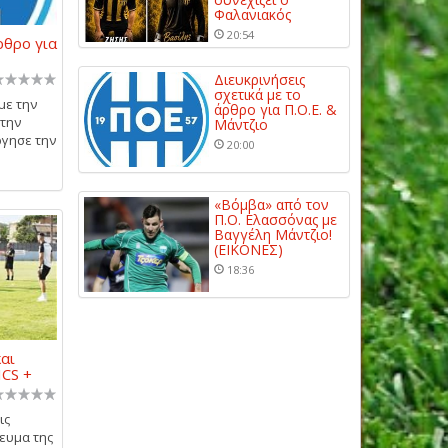
Φαλανιακός
20:54
ρθρο για
Διευκρινήσεις
σχετικά με το
με την
άρθρο για Π.Ο.Ε. &
στην
Μάντζιο
ργησε την
20:00
«Βόμβα» από τον
Π.Ο. Ελασσόνας με
Βαγγέλη Μάντζιο!
(ΕΙΚΟΝΕΣ)
18:36
και
ICS +
ις
ευμα της