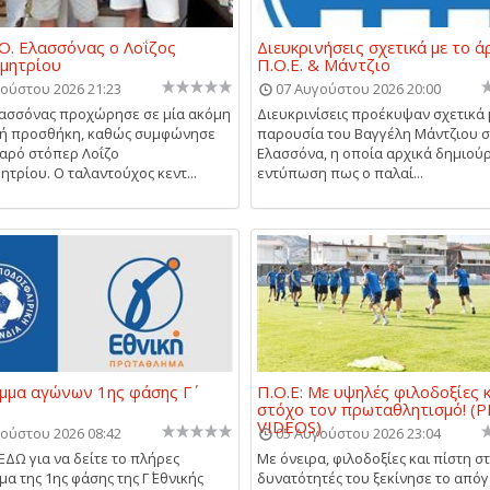
Ο. Ελασσόνας ο Λοΐζος
Διευκρινήσεις σχετικά με το ά
μητρίου
Π.Ο.Ε. & Μάντζιο
ούστου 2026 21:23
07 Αυγούστου 2026 20:00
λασσόνας προχώρησε σε μία ακόμη
Διευκρινίσεις προέκυψαν σχετικά 
κή προσθήκη, καθώς συμφώνησε
παρουσία του Βαγγέλη Μάντζιου 
εαρό στόπερ Λοΐζο
Ελασσόνα, η οποία αρχικά δημιού
τρίου. Ο ταλαντούχος κεντ...
εντύπωση πως ο παλαί...
μα αγώνων 1ης φάσης Γ΄
Π.Ο.Ε: Με υψηλές φιλοδοξίες 
στόχο τον πρωταθλητισμό! (P
VIDEOS)
ούστου 2026 08:42
05 Αυγούστου 2026 23:04
ΕΔΩ για να δείτε το πλήρες
Με όνειρα, φιλοδοξίες και πίστη στ
α της 1ης φάσης της Γ΄ Εθνικής
δυνατότητές του ξεκίνησε το απόγ