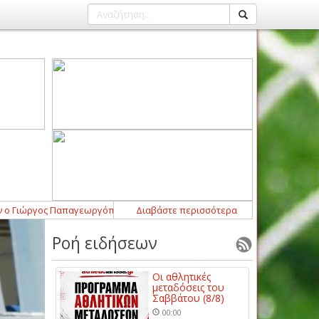
ιώργος Παπαγεωργόπουλος
21:52
Διαβάστε περισσότερα
-
Σημαντική ενίσχυση με Μάρτιν Λομπάρ
Ροή ειδήσεων
Οι αθλητικές
μεταδόσεις του
Σαββάτου (8/8)
00:00