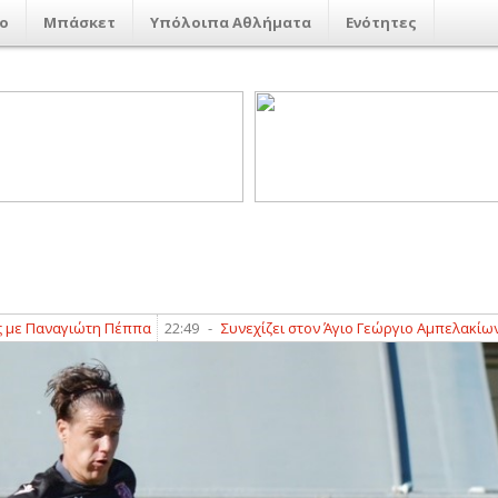
ο
Μπάσκετ
Υπόλοιπα Αθλήματα
Ενότητες
αναγιώτη Πέππα
22:49
-
Συνεχίζει στον Άγιο Γεώργιο Αμπελακίων ο Γ