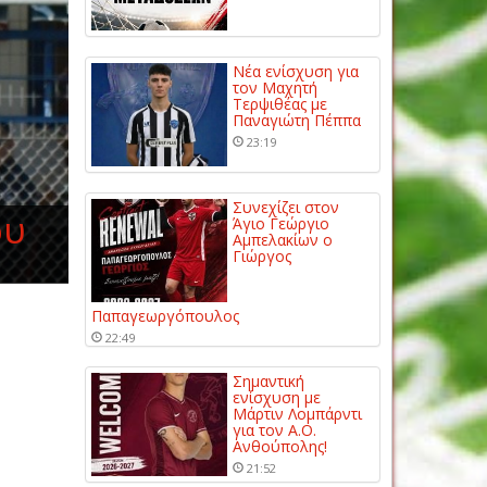
Νέα ενίσχυση για
τον Μαχητή
Τερψιθέας με
Παναγιώτη Πέππα
23:19
Συνεχίζει στον
ου
Άγιο Γεώργιο
Αμπελακίων ο
Γιώργος
Παπαγεωργόπουλος
22:49
Σημαντική
ενίσχυση με
Μάρτιν Λομπάρντι
για τον Α.Ο.
Ανθούπολης!
21:52