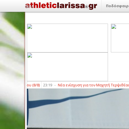
Ποδόσφαιρ
 Σαββάτου (8/8)
23:19
-
Νέα ενίσχυση για τον Μαχητή Τερψιθέας με Π