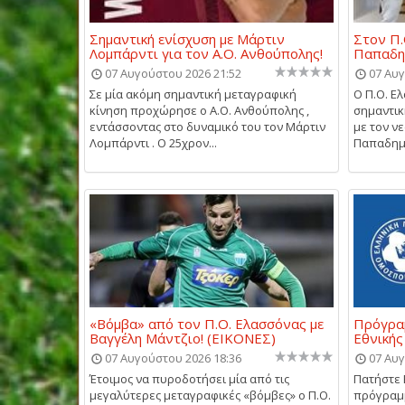
Σημαντική ενίσχυση με Μάρτιν
Στον Π.
Λομπάρντι για τον Α.Ο. Ανθούπολης!
Παπαδη
07 Αυγούστου 2026 21:52
07 Αυγ
Σε μία ακόμη σημαντική μεταγραφική
Ο Π.Ο. Ε
κίνηση προχώρησε ο Α.Ο. Ανθούπολης ,
σημαντι
εντάσσοντας στο δυναμικό του τον Μάρτιν
με τον ν
Λομπάρντι . Ο 25χρον...
Παπαδημη
«Βόμβα» από τον Π.Ο. Ελασσόνας με
Πρόγραμ
Βαγγέλη Μάντζιο! (ΕΙΚΟΝΕΣ)
Εθνικής
07 Αυγούστου 2026 18:36
07 Αυγ
Έτοιμος να πυροδοτήσει μία από τις
Πατήστε 
μεγαλύτερες μεταγραφικές «βόμβες» ο Π.Ο.
πρόγραμμ