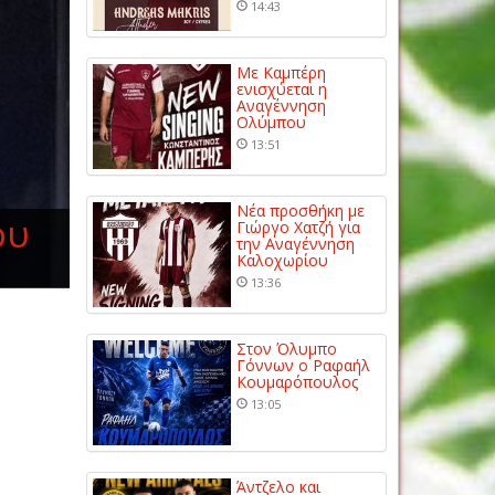
14:43
Με Καμπέρη
ενισχύεται η
Αναγέννηση
Ολύμπου
13:51
Νέα προσθήκη με
ου
Γιώργο Χατζή για
την Αναγέννηση
Καλοχωρίου
13:36
Στον Όλυμπο
Γόννων ο Ραφαήλ
Κουμαρόπουλος
13:05
Άντζελο και