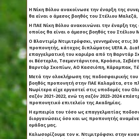
Η Νίκη Βόλου ανακοίνωσε την έναρξη της συνε
θα είναι ο άμεσος βοηθός του Στέλιου Μαλεζά
Η ΠΑΕ Νίκη Βόλου ανακοινώνει την έναρξη της
οποίος θα είναι ο άμεσος βοηθός του Στέλιου 
Ο Βλαντιμίρ Ντιμιτρόφσκι, γεννημένος στις 30
προπονητής, κάτοχος διπλώματος UEFA Α. Δια
επαγγελματική του καριέρα από τη Βαρντάρ Σ
οι Βέστερλο, Τσεμεντάρνιτσα, Κροάσια, Σεβέ
Βαρντάρ Σκοπίων, ΑΟ Κασσιόπη, Κάραμπακ, Τέπ
Μετά την ολοκλήρωση της ποδοσφαιρικής του 
βοηθός προπονητή στην ΠΑΕ Καλαμάτα, στο πλε
Νωρίτερα είχε εργαστεί στις υποδομές του Ολ
σεζόν 2021-2022, ενώ τη σεζόν 2023-2024 επέ
προπονητικό επιτελείο της Ακαδημίας.
Η εμπειρία του τόσο ως επαγγελματίας ποδο
διοργανώσεις όσο και ως προπονητής αναμένετ
ομάδας μας.
Καλωσορίζουμε τον κ. Ντιμιτρόφσκι στην κυαν