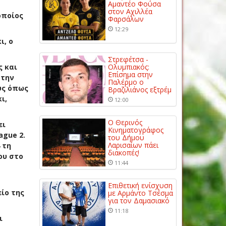
Αμαντέο Φούσα
στον Αχιλλέα
οποίος
Φαρσάλων
12:29
ι, ο
Στρεφέτσα -
ς και
Ολυμπιακός:
Επίσημα στην
 την
Παλέρμο ο
υς όπως
Βραζιλιάνος εξτρέμ
ι,
12:00
Ο Θερινός
ει
Κινηματογράφος
ague 2.
του Δήμου
Λαρισαίων πάει
 τη
διακοπές!
ου στο
11:44
Επιθετική ενίσχυση
ίο της
με Αρμάντο Τσέσμα
για τον Δαμασιακό
11:18
ι