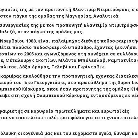
ργασίας της με τον προπονητή Βλαντιμίρ Ντιμιτρόφσκι, ο 
, στον πάγκο της ομάδας της Μαγνησίας. Αναλυτικά:
 συνεργασίας της με τον προπονητή Βλαντιμίρ Ντιμιτρόφσκ
Μαλεζά, στον πάγκο της ομάδας μας.
 Νοεμβρίου 1988, είναι παλαίμαχος διεθνής ποδοσφαιριστή
θέτει πλούσιο ποδοσφαιρικό υπόβαθρο, έχοντας ξεκινήσει
κοπίων το 2005 και αγωνιζόμενος στη συνέχεια σε συλλόγο
στε, Μέταλουργκ Σκοπίων, Μλάντα Μπόλεσλαβ, Ραμποτνίτσκ
λιτσε, Δόξα Δράμας, Τελαβί και Γκρίνταβικ.
καριέρας ακολούθησε την προπονητική, έχοντας διατελέσ
υρό του Ίλκο Γκεοργκιόσκι, στο πρωτάθλημα της Super Le
υμπιακού Κέρκυρας, όπου ήταν προπονητής της ομάδας Κ14
στρεψε στη σχολή Ολυμπιακού Κέρκυρας, εντασσόμενος εκ νέ
σφαιριστής σε κορυφαία πρωταθλήματα και ευρωπαϊκές
αι να αποτελέσει πολύτιμο εφόδιο για το τεχνικό επιτελε
όλευκη οικογένειά μας και του ευχόμαστε υγεία, δύναμη κα