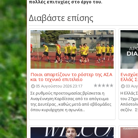
πολλές επιτυχίες στο έργο του.
Διαβάστε επίσης
Ποιοι απαρτίζουν το ρόστερ της ΑΣΑ
Ενισχύε
και το τεχνικό επιτελείο
Ελλάς 
05 Αυγούστου 2026 23:17
03 Αυγ
Σε ρυθμούς προετοιμασίας βρίσκεται η
Η Ελλάς 
Αναγέννηση Καρδίτσας από το απόγευμα
του 27χρ
της Δευτέρας , καθώς μετά από εβδομάδες
Απόστολο
όπου κυριάρχησε η αγωνία...
σεζόν. Στ