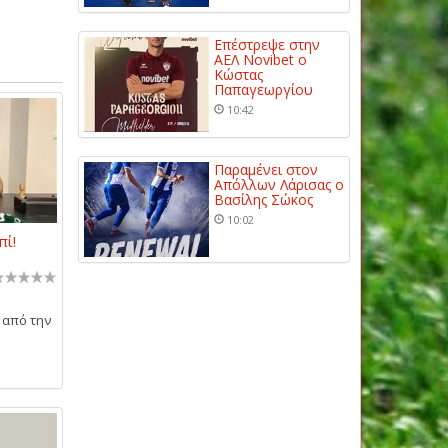
Επέστρεψε στην
ΑΕΛ Novibet ο
Κώστας
Παπαγεωργίου
10:42
Παραμένει στον
Απόλλων Λάρισας ο
Βασίλης Σώκος
10:02
πί!
 από την