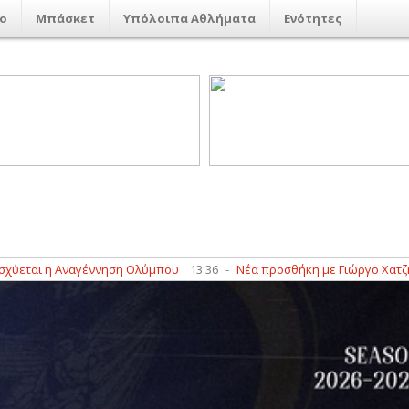
ο
Μπάσκετ
Υπόλοιπα Αθλήματα
Ενότητες
ι η Αναγέννηση Ολύμπου
13:36
-
Νέα προσθήκη με Γιώργο Χατζή για 