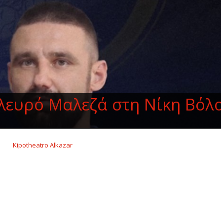
λευρό Μαλεζά στη Νίκη Βόλ