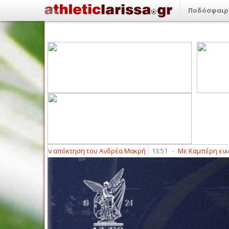
Ποδόσφαιρ
ινώνει την απόκτηση του Ανδρέα Μακρή
13:51
-
Με Καμπέρη ενισχύετα