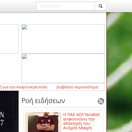
την Αναγέννηση Καλοχωρίου
13:05
Διαβάστε περισσότερα
-
Στον Όλυμπο Γόννων ο Ραφαήλ Κο
Ροή ειδήσεων
Η ΠΑΕ ΑΕΛ Novibet
ανακοινώνει την
απόκτηση του
Ανδρέα Μακρή