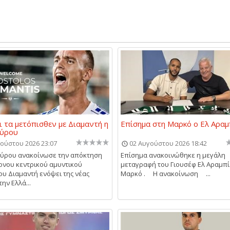
ι τα μετόπισθεν με Διαμαντή η
Επίσημα στη Μαρκό ο Ελ Αραμ
Σύρου
ούστου 2026 23:07
02 Αυγούστου 2026 18:42
Σύρου ανακοίνωσε την απόκτηση
Επίσημα ανακοινώθηκε η μεγάλη
ονου κεντρικού αμυντικού
μεταγραφή του Γιουσέφ Ελ Αραμπί
υ Διαμαντή ενόψει της νέας
Μαρκό . Η ανακοίνωση ...
ην Ελλά...