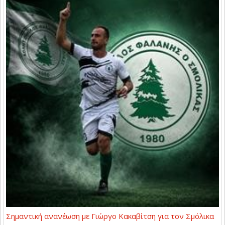
Σημαντική ανανέωση με Γιώργο Κακαβίτση για τον Σμόλικα