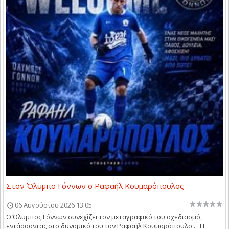
Στον Όλυμπο Γόννων ο Ραφαήλ Κουμαρόπουλος
06 Αυγούστου 2026 13:05
Ο Όλυμπος Γόννων συνεχίζει τον μεταγραφικό του σχεδιασμό,
εντάσσοντας στο δυναμικό του τον Ραφαήλ Κουμαρόπουλο . Η