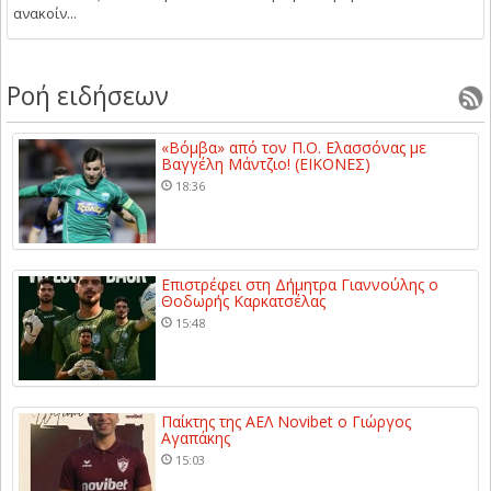
ανακοίν...
Ροή ειδήσεων
«Βόμβα» από τον Π.Ο. Ελασσόνας με
Βαγγέλη Μάντζιο! (ΕΙΚΟΝΕΣ)
18:36
Επιστρέφει στη Δήμητρα Γιαννούλης ο
Θοδωρής Καρκατσέλας
15:48
Παίκτης της ΑΕΛ Novibet ο Γιώργος
Αγαπάκης
15:03