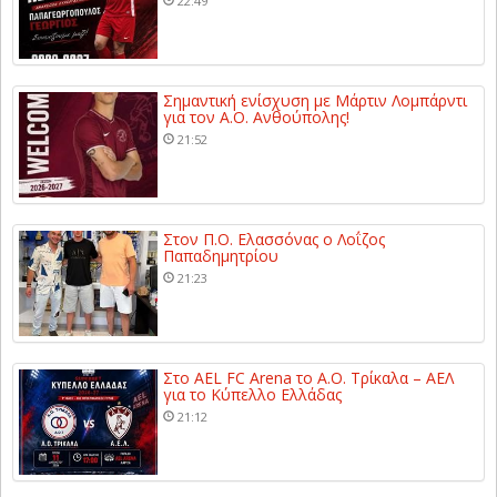
22:49
Σημαντική ενίσχυση με Μάρτιν Λομπάρντι
για τον Α.Ο. Ανθούπολης!
21:52
Στον Π.Ο. Ελασσόνας ο Λοΐζος
Παπαδημητρίου
21:23
Στο AEL FC Arena το Α.Ο. Τρίκαλα – ΑΕΛ
για το Κύπελλο Ελλάδας
21:12