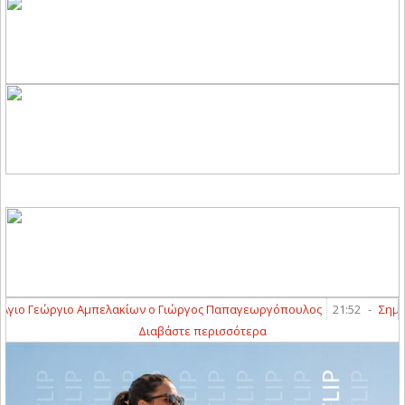
γιο Γεώργιο Αμπελακίων ο Γιώργος Παπαγεωργόπουλος
21:52
-
Σημαντικ
Διαβάστε περισσότερα