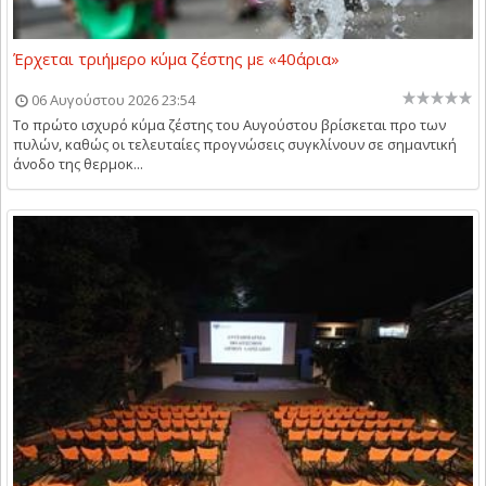
Έρχεται τριήμερο κύμα ζέστης με «40άρια»
06 Αυγούστου 2026 23:54
Το πρώτο ισχυρό κύμα ζέστης του Αυγούστου βρίσκεται προ των
πυλών, καθώς οι τελευταίες προγνώσεις συγκλίνουν σε σημαντική
άνοδο της θερμοκ...