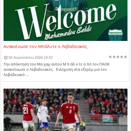
Ανακοίνωσε τον Μπάλντε ο Λεβαδειακός
03 Αυγούστου 2026 23:32
Την απόκτηση του Μα χαμ αντού Μ π άλ ν τε α πό τον ΠΑΟΚ
ανακοίνωσε ο Λεβαδειακός. Ενίσχυση στα εξτρέμ για τον
Λεβαδειακό ....