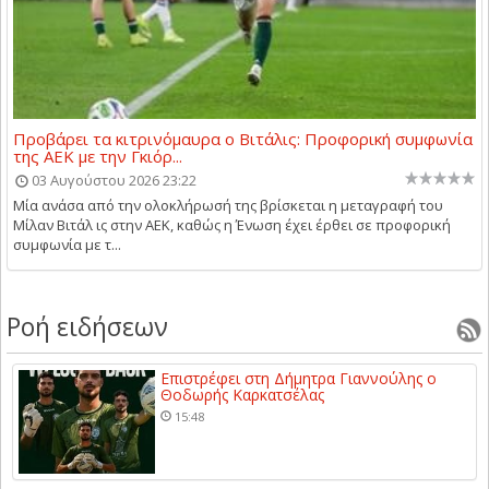
Προβάρει τα κιτρινόμαυρα ο Βιτάλις: Προφορική συμφωνία
της ΑΕΚ με την Γκιόρ...
03 Αυγούστου 2026 23:22
Μία ανάσα από την ολοκλήρωσή της βρίσκεται η μεταγραφή του
Μίλαν Βιτάλ ις στην ΑΕΚ, καθώς η Ένωση έχει έρθει σε προφορική
συμφωνία με τ...
Ροή ειδήσεων
Επιστρέφει στη Δήμητρα Γιαννούλης ο
Θοδωρής Καρκατσέλας
15:48