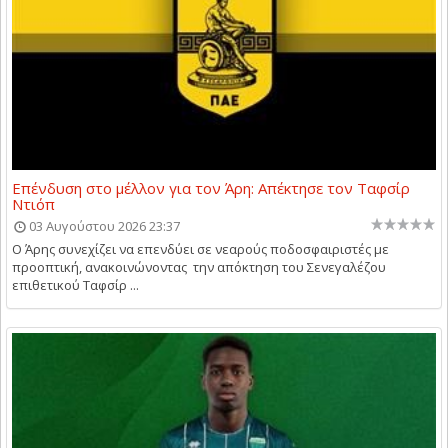
Επένδυση στο μέλλον για τον Άρη: Απέκτησε τον Ταφσίρ
Ντιόπ
03 Αυγούστου 2026 23:37
Ο Άρης συνεχίζει να επενδύει σε νεαρούς ποδοσφαιριστές με
προοπτική, ανακοινώνοντας την απόκτηση του Σενεγαλέζου
επιθετικού Ταφσίρ ...