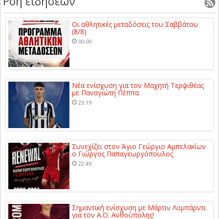
Ροή ειδήσεων
Οι αθλητικές μεταδόσεις του Σαββάτου
(8/8)
00:00
Νέα ενίσχυση για τον Μαχητή Τερψιθέας
με Παναγιώτη Πέππα
23:19
Συνεχίζει στον Άγιο Γεώργιο Αμπελακίων
ο Γιώργος Παπαγεωργόπουλος
22:49
Σημαντική ενίσχυση με Μάρτιν Λομπάρντι
για τον Α.Ο. Ανθούπολης!