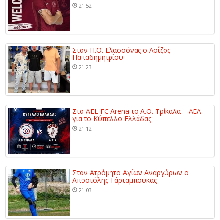
21:52
Στον Π.Ο. Ελασσόνας ο Λοΐζος
Παπαδημητρίου
21:23
Στο AEL FC Arena το Α.Ο. Τρίκαλα – ΑΕΛ
για το Κύπελλο Ελλάδας
21:12
Στον Ατρόμητο Αγίων Αναργύρων ο
Αποστόλης Τάρταμπουκας
21:03