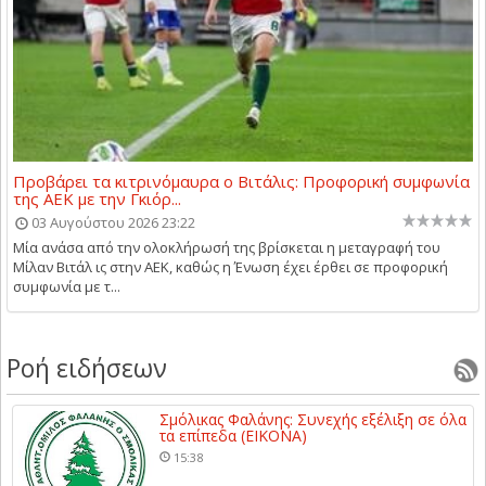
Προβάρει τα κιτρινόμαυρα ο Βιτάλις: Προφορική συμφωνία
της ΑΕΚ με την Γκιόρ...
03 Αυγούστου 2026 23:22
Μία ανάσα από την ολοκλήρωσή της βρίσκεται η μεταγραφή του
Μίλαν Βιτάλ ις στην ΑΕΚ, καθώς η Ένωση έχει έρθει σε προφορική
συμφωνία με τ...
Ροή ειδήσεων
Σμόλικας Φαλάνης: Συνεχής εξέλιξη σε όλα
τα επίπεδα (ΕΙΚΟΝΑ)
15:38