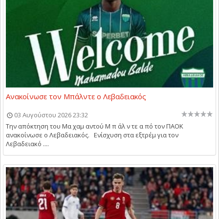
Ανακοίνωσε τον Μπάλντε ο Λεβαδειακός
03 Αυγούστου 2026 23:32
Την απόκτηση του Μα χαμ αντού Μ π άλ ν τε α πό τον ΠΑΟΚ
ανακοίνωσε ο Λεβαδειακός. Ενίσχυση στα εξτρέμ για τον
Λεβαδειακό ....