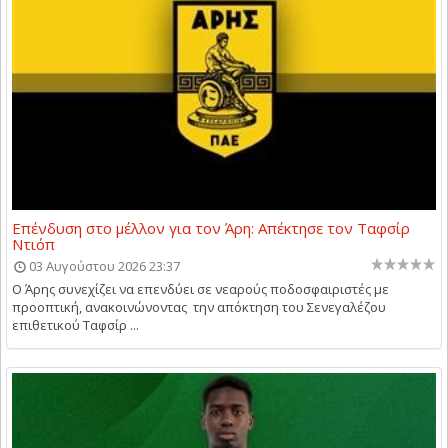
Επένδυση στο μέλλον για τον Άρη: Απέκτησε τον Ταφσίρ
Ντιόπ
03 Αυγούστου 2026 23:37
Ο Άρης συνεχίζει να επενδύει σε νεαρούς ποδοσφαιριστές με
προοπτική, ανακοινώνοντας την απόκτηση του Σενεγαλέζου
επιθετικού Ταφσίρ ...