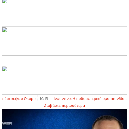
έστρεψε ο Οκόρο
10:15
-
Ινφαντίνο: Η ποδοσφαιρική ομοσπονδία της Αρ
Διαβάστε περισσότερα