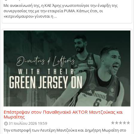
Με ανακοίνωσή της, η ΚΑΕ Άρης γνωστοποίησε την έναρξη της
συνεργασίας της με την εταιρεία PUMA. Κάπως έτσι, οι
«κιτρινόμαυροι» γίνονται η ...
Επέστρεψαν στον Παναθηναϊκό AKTOR Μαντζούκας και
Μωραΐτης
31 Ιουλίου 2026 19:59
Την επιστροφή των Λευτέρη Μαντζούκα και Δημήτρη Μωραΐτη στο