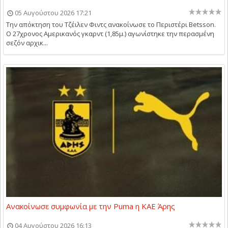
05 Αυγούστου 2026 17:21
Την απόκτηση του Τζέιλεν Φιντς ανακοίνωσε το Περιστέρι Betsson.
Ο 27χρονος Αμερικανός γκαρντ (1,85μ.) αγωνίστηκε την περασμένη
σεζόν αρχικ...
Ανακοίνωσε συμφωνία με την Puma η ΚΑΕ Άρης
04 Αυγούστου 2026 16:13