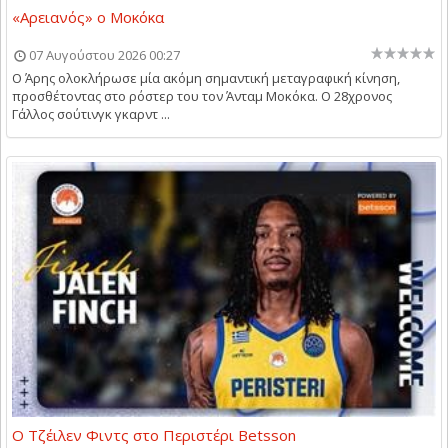
«Αρειανός» ο Μοκόκα
07 Αυγούστου 2026 00:27
Ο Άρης ολοκλήρωσε μία ακόμη σημαντική μεταγραφική κίνηση,
προσθέτοντας στο ρόστερ του τον Άνταμ Μοκόκα. Ο 28χρονος
Γάλλος σούτινγκ γκαρντ ...
Ο Τζέιλεν Φιντς στο Περιστέρι Betsson