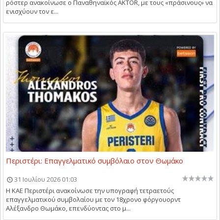
ρόστερ ανακοίνωσε ο Παναθηναϊκός AKTOR, με τους «πράσινους» να
ενισχύουν τον ε...
Περιστέρι: Επαγγελματικό συμβόλαιο στον Θωμάκο
31 Ιουλίου 2026 01:03
Η ΚΑΕ Περιστέρι ανακοίνωσε την υπογραφή τετραετούς
επαγγελματικού συμβολαίου με τον 18χρονο φόργουορντ
Αλέξανδρο Θωμάκο, επενδύοντας στο μ...