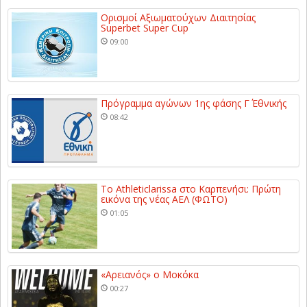
Ορισμοί Αξιωματούχων Διαιτησίας
Superbet Super Cup
09:00
Πρόγραμμα αγώνων 1ης φάσης Γ΄ Εθνικής
08:42
Το Athleticlarissa στο Καρπενήσι: Πρώτη
εικόνα της νέας ΑΕΛ (ΦΩΤΟ)
01:05
«Αρειανός» ο Μοκόκα
00:27