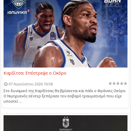
Καρδίτσα: Επέστρεψε ο Οκόρο
07 Αυγούστου 2026 10:58
Στο δυναμικό της Καρδίτσας θα βρίσκεται και πάλι ο Φράνσις Οκόρο.
Ο Νιγηριανός σέντερ ξεπέρασε τον σοβαρό τραυματισμό που είχε
υποστεί ...