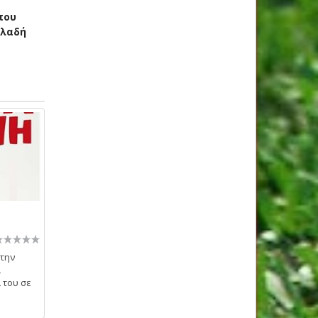
που
ηλαδή
 την
ι
ι του σε