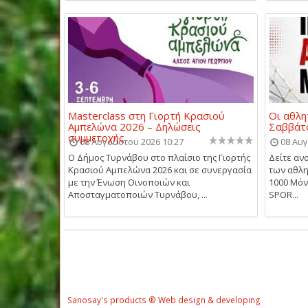
Masterclass στη Γιορτή Κρασιού
Οι αθλη
Αμπελώνα 2026 – Δηλώσεις
Σαββάτο
συμμετοχής
08 Αυγούστου 2026 10:27
08 Αυγ
Ο Δήμος Τυρνάβου στο πλαίσιο της Γιορτής
Δείτε αν
Κρασιού Αμπελώνα 2026 και σε συνεργασία
των αθλη
με την Ένωση Οινοποιών και
1000 Μό
Αποσταγματοποιών Τυρνάβου, ...
SPOR...
Sanosay's products ® Web design & developing