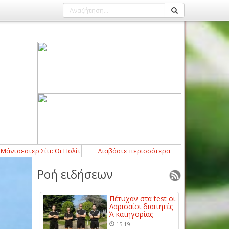
 Σίτι: Οι Πολίτες έκλεισαν τον Τζερόνιμο Ρούλι
Διαβάστε περισσότερα
12:54
-
Ο Τασιόπουλος 
Ροή ειδήσεων
Πέτυχαν στα test οι
Λαρισαίοι διαιτητές
Ά κατηγορίας
15:19