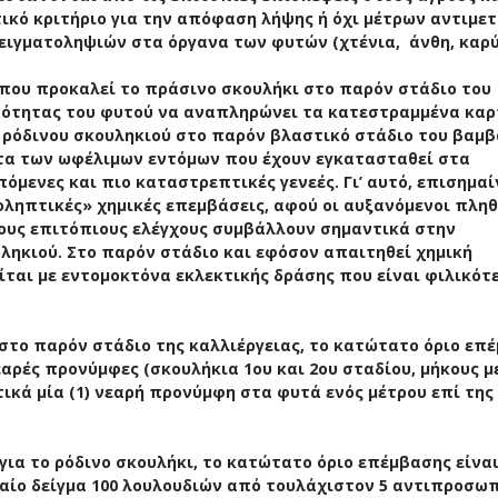
τικό κριτήριο για την απόφαση λήψης ή όχι μέτρων αντιμε
ειγματοληψιών στα όργανα των φυτών (χτένια, άνθη, καρύ
 που προκαλεί το πράσινο σκουλήκι στο παρόν στάδιο του
ανότητας του φυτού να αναπληρώνει τα κατεστραμμένα κα
υ ρόδινου σκουληκιού στο παρόν βλαστικό στάδιο του βαμβ
ητα των ωφέλιμων εντόμων που έχουν εγκατασταθεί στα
όμενες και πιο καταστρεπτικές γενεές. Γι’ αυτό, επισημαί
ληπτικές» χημικές επεμβάσεις, αφού οι αυξανόμενοι πλη
υς επιτόπιους ελέγχους συμβάλλουν σημαντικά στην
ληκιού. Στο παρόν στάδιο και εφόσον απαιτηθεί χημική
ίται με εντομοκτόνα εκλεκτικής δράσης που είναι φιλικότ
ι στο παρόν στάδιο της καλλιέργειας, το κατώτατο όριο επ
εαρές προνύμφες (σκουλήκια 1ου και 2ου σταδίου, μήκους μ
τικά μία (1) νεαρή προνύμφη στα φυτά ενός μέτρου επί της
για το ρόδινο σκουλήκι, το κατώτατο όριο επέμβασης είνα
αίο δείγμα 100 λουλουδιών από τουλάχιστον 5 αντιπροσω