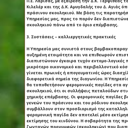
Π.Ε. Λάρισας, με εξαίρεση την Δ.Κ. Τερψιθέας 
Κιλελέρ και της Δ.Κ. Αμυγδαλής του Δ. Αγιάς
πράσινου σκουληκιού. Με βάση τις παρατηρήσ
Υπηρεσίας μας, προς το παρόν δεν διαπιστώ
σκουληκιού πάνω από το όριο επέμβασης.
3. Συστάσεις – καλλιεργητικές πρακτικές
Η Υπηρεσία μας συνιστά στους βαμβακοπαραγω
αυξημένη ετοιμότητα και να επιθεωρούν επιστα
διαπιστώνουν έγκαιρα τυχόν εντομο-λογικές 
μικρότερο οικονομικό και περιβαλλοντικό κό
γίνεται πρωινές ή απογευματινές ώρες διασχί
διαφορετικά σημεία της διαγωνίου. Η Υπηρεσί
θα τοποθετήσουν φερομονικές παγίδες στα αγ
σκουληκιού, ότι οι συλλήψεις πεταλούδων στι
χημικής επέμβασης. Οι φερομονικές παγίδες 
γενεών του πράσινου και του ρόδινου σκουληκ
συμβάλλουν στον προσδιορισμό της καταλληλό
φερομονική παγίδα δεν αποτελεί μέσο εκτίμησ
εκτίμησης του κινδύνου. Η σοβαρότητα της προ
ζωντανών προνυμφών (σκουληκιών) που διαπισ