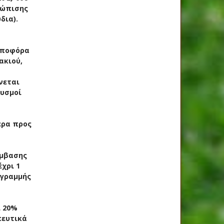
τώπισης
δια).
ρποφόρα
ακιού,
νεται
θυσμοί
ερα προς
έμβασης
έχρι 1
 γραμμής
ι 20%
πευτικά