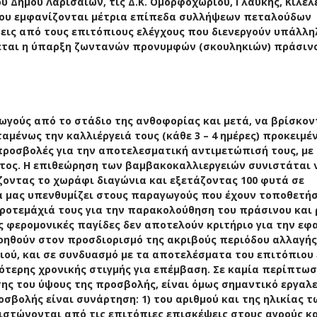
του Δήμου Λαρισαίων, τις Δ.Κ. Ομορφοχωρίου, Γλαύκης, Κιλελ
 όπου εμφανίζονται μέτρια επίπεδα συλλήψεων πεταλούδων
εις από τους επιτόπιους ελέγχους που διενεργούν υπάλλη
νεται η ύπαρξη ζωντανών προνυμφών (σκουληκιών) πράσιν
γούς από το στάδιο της ανθοφορίας και μετά, να βρίσκον
μένως την καλλιέργειά τους (κάθε 3 – 4 ημέρες) προκειμέ
προσβολές για την αποτελεσματική αντιμετώπισή τους, με
στος. Η επιθεώρηση των βαμβακοκαλλιεργειών συνιστάται 
ζοντας το χωράφι διαγώνια και εξετάζοντας 100 φυτά σε
α μας υπενθυμίζει στους παραγωγούς που έχουν τοποθετήσ
ροτεμάχιά τους για την παρακολούθηση του πράσινου και 
ς φερομονικές παγίδες δεν αποτελούν κριτήριο για την εφ
βοηθούν στον προσδιορισμό της ακριβούς περιόδου αλλαγή
ιού, και σε συνδυασμό με τα αποτελέσματα του επιτόπιου
τερης χρονικής στιγμής για επέμβαση. Σε καμία περίπτωσ
ης του ύψους της προσβολής, είναι όμως σημαντικό εργαλε
σβολής είναι συνάρτηση: 1) του αριθμού και της ηλικίας τ
τώνονται από τις επιτόπιες επισκέψεις στους αγρούς και