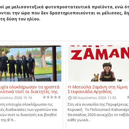
οί με μελισσοτοξικά φυτοπροστατευτικά προϊόντα, ενώ ό
νονται την ώρα που δεν δραστηριοποιούνται οι μέλισσες, δ
τη δύση του ηλίου.
υχία ολοκλήρωσαν τα γραπτά
Η Ματούλα Ζαμάνη στη λίμνη
νιστικά τεστ οι διαιτητές της
Στεφανιάδα Αργιθέας
ούστου 2026 15:16
08 Αυγούστου 2026 11:30
τη επιτυχία ολοκλήρωσαν τις
Στη νέα συναυλία της Περιφέρειας
κές διαδικασίες των γραπτών και
Κυριακή Το Πολιτιστικό Καλοκαίρ
κών τεστ οι διαιτητές και βοηθοί
Θεσσαλίας 2026 συνεχίζει το ταξίδ
της Β’ Κ...
κάθε γωνιά...