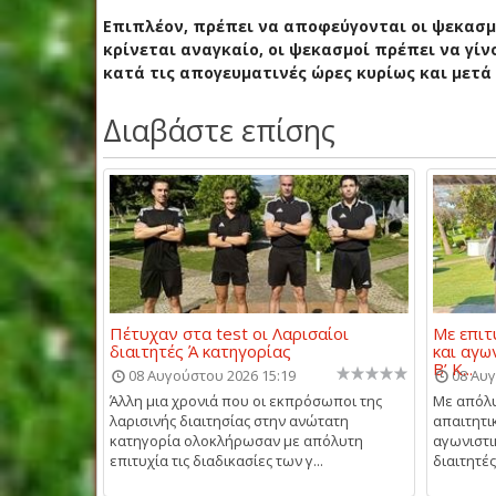
Επιπλέον, πρέπει να αποφεύγονται οι ψεκασμ
κρίνεται αναγκαίο, οι ψεκασμοί πρέπει να γί
κατά τις απογευματινές ώρες κυρίως και μετά 
Διαβάστε επίσης
Πέτυχαν στα test οι Λαρισαίοι
Με επιτ
διαιτητές Ά κατηγορίας
και αγω
Β’ Κ...
08 Αυγούστου 2026 15:19
08 Αυγ
Άλλη μια χρονιά που οι εκπρόσωποι της
Με απόλυ
λαρισινής διαιτησίας στην ανώτατη
απαιτητι
κατηγορία ολοκλήρωσαν με απόλυτη
αγωνιστι
επιτυχία τις διαδικασίες των γ...
διαιτητές 