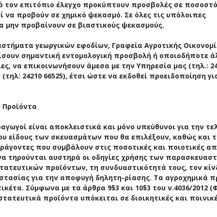
πό τον επιτόπιο έλεγχο προκύπτουν προσβολές σε ποσοστ
ί να προβούν σε χημικό ψεκασμό. Σε όλες τις υπόλοιπες
α μην προβαίνουν σε βιαστικούς ψεκασμούς.
στήματα γεωργικών εφοδίων, Γραφεία Αγροτικής Οικονομία
ίσουν σημαντική εντομολογική προσβολή ή οποιοδήποτε ά
, να επικοινωνήσουν άμεσα με την Υπηρεσία μας (τηλ.: 2
ου (τηλ: 24210 66525), έτσι ώστε να εκδοθεί προειδοποίηση γι
 Προϊόντα
αγωγοί είναι αποκλειστικά και μόνο υπεύθυνοι για την τε
υ είδους των σκευασμάτων που θα επιλέξουν, καθώς και 
ράγοντες που συμβάλουν στις ποσοτικές και ποιοτικές α
 να τηρούνται αυστηρά οι οδηγίες χρήσης των παρασκευασ
τατευτικών προϊόντων, τη συνδυαστικότητά τους, τον κίν
στασίας για την αποφυγή δηλητη-ρίασης. Τα αγροχημικά π
έτα. Σύμφωνα με τα άρθρα 9§3 και 10§3 του ν.4036/2012 (
τατευτικά προϊόντα υπόκειται σε διοικητικές και ποινικ