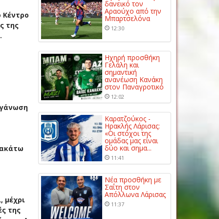
δανεικό τον
Αραούχο από την
ό Κέντρο
Μπαρτσελόνα
ς της
12:30
.
Ηχηρή προσθήκη
Γελάλη και
σημαντική
ανανέωση Κανάκη
στον Παναγροτικό
12:02
οργάνωση
Καρατζούκος -
Ηρακλής Λάρισας:
«Οι στόχοι της
ομάδας μας είναι
δύο και σημα...
ρακάτω
11:41
Νέα προσθήκη με
Σαΐτη στον
Απόλλωνα Λάρισας
, μέχρι
11:37
ς της