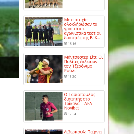
Με επιτυχία
ολοκλήρωσαν τα
γραπτά και
αγωνιστικά τεστ οι
διαιτητές της Β’ Κ...
15:16
Μάντσεστερ Σίτι: Οι
Πολίτες έκλεισαν
τον Τζερόνιμο
Ρούλι
13:30
Ο Τασιόπουλος
διαιτητής στο
Τρίκαλα – ΑΕΛ
Novibet
12:54
Λίβερπουλ: Παίρνει