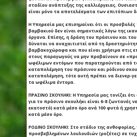
σταδίου ανάπτυξης της καλλιέργειας. Ουσιασ
είναι μόνο τα αποτελέσματα των επιτόπιων δ
Η Υπηρεσία μας επισημαίνει ότι οι προσβολές
βαμβακιού δεν είναι σημαντικές λόγω της ικ
όργανα. Επίσης, η δράση του πράσινου και το
δύναται να αναχαιτιστεί από τη δραστηριότ
βαμβακοχώραφα και που είναι χρήσιμα στις επ
στους παραγωγούς να μην προβαίνουν σε «προ
ωφέλιμων εντόμων που παρατηρούνται από το
καταπολέμηση του πράσινου και ρόδινου σκου
καταπολέμηση, τότε αυτή πρέπει να διενερ-γε
τα ωφέλιμα έντομα.
ΠΡΑΣΙΝΟ ΣΚΟΥΛΗΚΙ: Η Υπηρεσία μας τονίζει ότ
για το πράσινο σκουλήκι είναι 6-8 ζωντανές ν
εκατοστό) κατά μέσο όρο ανά 100 φυτά ή χρησ
κατά μέσο όρο.
ΡΟΔΙΝΟ ΣΚΟΥΛΗΚΙ: Στο στάδιο της ανθοφορίας, 
προσβεβλημένων λουλουδιών (ροζέτες) σε τυχ