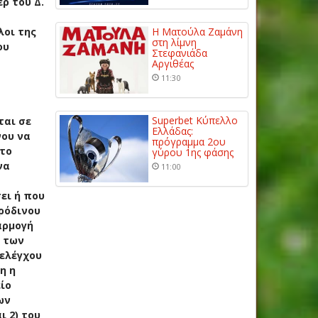
έρ του Δ.
λοι της
Η Ματούλα Ζαμάνη
στη λίμνη
ου
Στεφανιάδα
Αργιθέας
11:30
Superbet Κύπελλο
ται σε
Ελλάδας:
νου να
πρόγραμμα 2ου
 το
γύρου 1ης φάσης
να
11:00
ει ή που
ρόδινου
αρμογή
ς των
 ελέγχου
η η
ίο
ων
 2) του