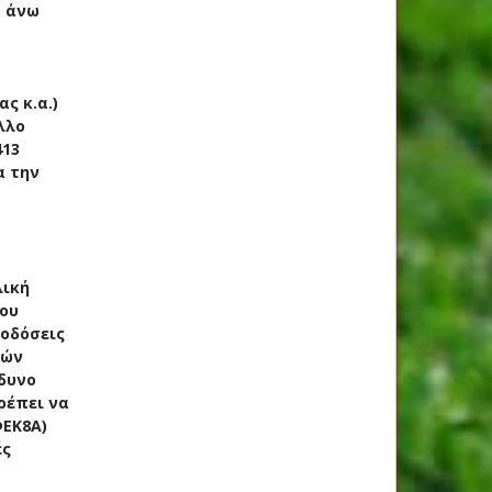
ό άνω
ς κ.α.)
λλο
413
α την
λική
του
ποδόσεις
τών
δυνο
ρέπει να
ΦΕΚ8Α)
ές