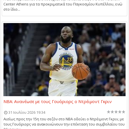
Center Athens για τα προκριματικά του Παγκοσμίου Κυπέλλου, ενώ
στο ίδιο...
NBA: Ανανέωσε με τους Γουόριορς ο Ντρέιμοντ Γκριν
31 Ιουλίου 2026 19:34
Αισίως προς την 15η του σεζόν στο NBA οδεύει ο Ντρέιμοντ Γκριν, με
τους Γουόριορς να ανακοινώνουν την επέκταση του συμβολαίου του