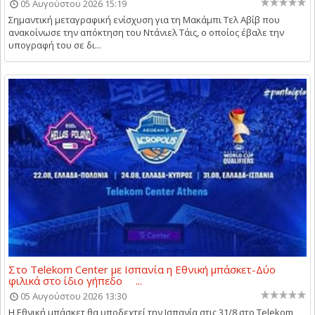
05 Αυγούστου 2026 15:19
Σημαντική μεταγραφική ενίσχυση για τη Μακάμπι Τελ Αβίβ που
ανακοίνωσε την απόκτηση του Ντάνιελ Τάις, ο οποίος έβαλε την
υπογραφή του σε δι...
Στο Telekom Center με Ισπανία η Εθνική μπάσκετ-Δύο
φιλικά στο ίδιο γήπεδο ...
05 Αυγούστου 2026 13:30
Η Εθνική μπάσκετ θα υποδεχτεί την Ισπανία στις 31/8 στο Telekom