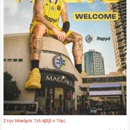
Στην Μακάμπι Τελ Αβίβ ο Τάις