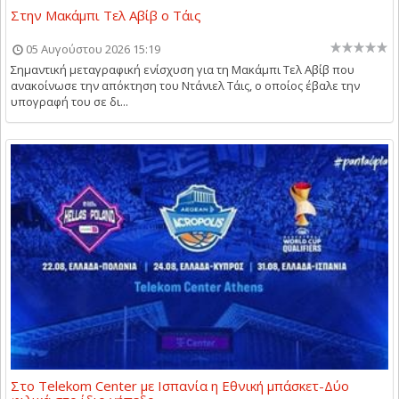
Στην Μακάμπι Τελ Αβίβ ο Τάις
05 Αυγούστου 2026 15:19
Σημαντική μεταγραφική ενίσχυση για τη Μακάμπι Τελ Αβίβ που
ανακοίνωσε την απόκτηση του Ντάνιελ Τάις, ο οποίος έβαλε την
υπογραφή του σε δι...
Στο Telekom Center με Ισπανία η Εθνική μπάσκετ-Δύο