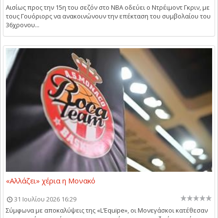
Αισίως προς την 15η του σεζόν στο NBA οδεύει ο Ντρέιμοντ Γκριν, με
τους Γουόριορς να ανακοινώνουν την επέκταση του συμβολαίου του
36χρονου...
«Αλλάζει» χέρια η Μονακό
31 Ιουλίου 2026 16:29
Σύμφωνα με αποκαλύψεις της «L’Equipe», οι Μονεγάσκοι κατέθεσαν