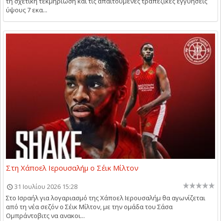
τη σχετική τεκμηρίωση και τις απαιτούμενες τραπεζικές εγγυήσεις
ύψους 7 εκα...
Στη Χάποελ Ιερουσαλήμ ο Σέικ Μίλτον
31 Ιουλίου 2026 15:28
Στο Ισραήλ για λογαριασμό της Χάποελ Ιερουσαλήμ θα αγωνίζεται
από τη νέα σεζόν ο Σέικ Μίλτον, με την ομάδα του Σάσα
Ομπράντοβιτς να ανακοι...