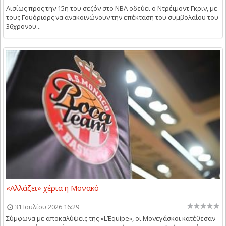
Αισίως προς την 15η του σεζόν στο NBA οδεύει ο Ντρέιμοντ Γκριν, με
τους Γουόριορς να ανακοινώνουν την επέκταση του συμβολαίου του
36χρονου...
«Αλλάζει» χέρια η Μονακό
31 Ιουλίου 2026 16:29
Σύμφωνα με αποκαλύψεις της «L’Equipe», οι Μονεγάσκοι κατέθεσαν