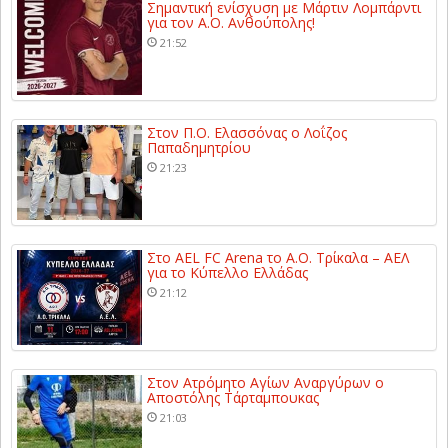
Σημαντική ενίσχυση με Μάρτιν Λομπάρντι
για τον Α.Ο. Ανθούπολης!
21:52
Στον Π.Ο. Ελασσόνας ο Λοΐζος
Παπαδημητρίου
21:23
Στο AEL FC Arena το Α.Ο. Τρίκαλα – ΑΕΛ
για το Κύπελλο Ελλάδας
21:12
Στον Ατρόμητο Αγίων Αναργύρων ο
Αποστόλης Τάρταμπουκας
21:03