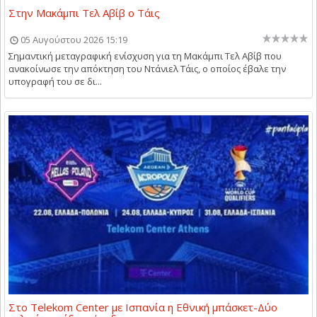
Στην Μακάμπι Τελ Αβίβ ο Τάις
05 Αυγούστου 2026 15:19
Σημαντική μεταγραφική ενίσχυση για τη Μακάμπι Τελ Αβίβ που
ανακοίνωσε την απόκτηση του Ντάνιελ Τάις, ο οποίος έβαλε την
υπογραφή του σε δι...
Στο Telekom Center με Ισπανία η Εθνική μπάσκετ-Δύο