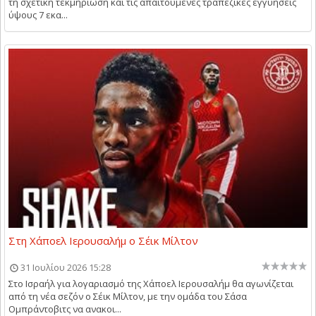
τη σχετική τεκμηρίωση και τις απαιτούμενες τραπεζικές εγγυήσεις
ύψους 7 εκα...
Στη Χάποελ Ιερουσαλήμ ο Σέικ Μίλτον
31 Ιουλίου 2026 15:28
Στο Ισραήλ για λογαριασμό της Χάποελ Ιερουσαλήμ θα αγωνίζεται
από τη νέα σεζόν ο Σέικ Μίλτον, με την ομάδα του Σάσα
Ομπράντοβιτς να ανακοι...