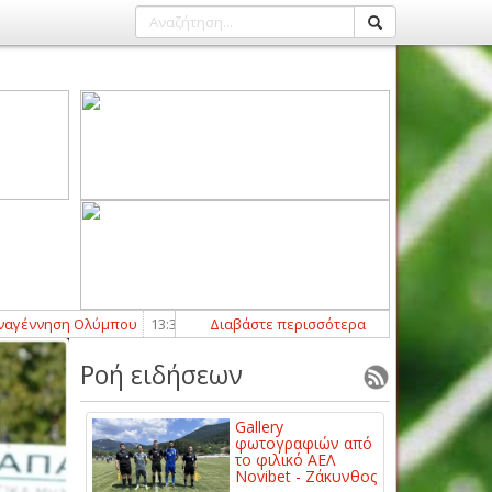
νηση Ολύμπου
13:36
-
Νέα προσθήκη με Γιώργο Χατζή για την Αναγένν
Διαβάστε περισσότερα
Ροή ειδήσεων
Gallery
φωτογραφιών από
το φιλικό ΑΕΛ
Novibet - Ζάκυνθος