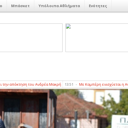
ο
Μπάσκετ
Υπόλοιπα Αθλήματα
Ενότητες
απόκτηση του Ανδρέα Μακρή
13:51
-
Με Καμπέρη ενισχύεται η Αναγέν