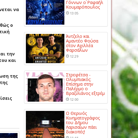
Γόννων ο Ραφαήλ
Κουμαρόπουλος
νεται να
13:05
αθώς ο
τική
Άντζελο και
Αμαντέο Φούσα
στον Αχιλλέα
Φαρσάλων
και την
12:29
του και
Στρεφέτσα -
έωση της
Ολυμπιακός:
 της
Επίσημα στην
Παλέρμο ο
Βραζιλιάνος εξτρέμ
ίσεις
12:00
Ο Θερινός
Κινηματογράφος
του Δήμου
Λαρισαίων πάει
διακοπές!
11:44