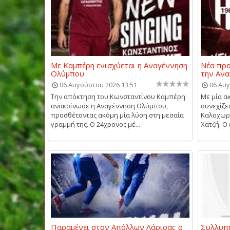
Με Καμπέρη ενισχύεται η Αναγέννηση
Νέα προ
Ολύμπου
την Αν
06 Αυγούστου 2026 13:51
06 Αυγ
Την απόκτηση του Κωνσταντίνου Καμπέρη
Με μία α
ανακοίνωσε η Αναγέννηση Ολύμπου,
συνεχίζε
προσθέτοντας ακόμη μία λύση στη μεσαία
Καλοχωρί
γραμμή της. Ο 24χρονος μέ...
Χατζή. Ο 
Παραμένει στον Απόλλων Λάρισας ο
Συλλυπη