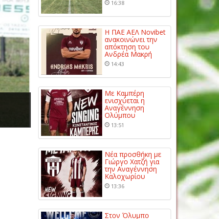
16:38
Η ΠΑΕ ΑΕΛ Novibet
ανακοινώνει την
απόκτηση του
Ανδρέα Μακρή
14:43
Με Καμπέρη
ενισχύεται η
Αναγέννηση
Ολύμπου
13:51
Νέα προσθήκη με
Γιώργο Χατζή για
την Αναγέννηση
Καλοχωρίου
13:36
Στον Όλυμπο