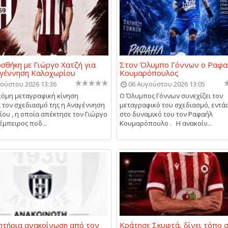
σθήκη με Γιώργο Χατζή για
Στον Όλυμπο Γόννων ο Ραφα
αγέννηση Καλοχωρίου
Κουμαρόπουλος
ούστου 2026 13:36
06 Αυγούστου 2026 13:05
κόμη μεταγραφική κίνηση
Ο Όλυμπος Γόννων συνεχίζει τον
ι τον σχεδιασμό της η Αναγέννηση
μεταγραφικό του σχεδιασμό, εντά
ου , η οποία απέκτησε τον Γιώργο
στο δυναμικό του τον Ραφαήλ
έμπειρος ποδ...
Κουμαρόπουλο . Η ανακοίν...
τήρια ανακοίνωση από τον
Κράτησε Σκυφτά, δίνει τόπο 