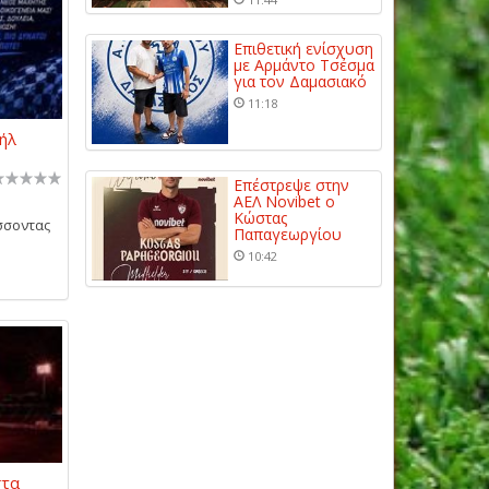
Επιθετική ενίσχυση
με Αρμάντο Τσέσμα
για τον Δαμασιακό
11:18
ήλ
Επέστρεψε στην
ΑΕΛ Novibet ο
Κώστας
σσοντας
Παπαγεωργίου
10:42
στα