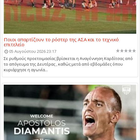
Ποιοι απαρτίζουν το ρόστερ της ΑΣΑ και το τεχνικό
επιτελείο
05 Αυγούστου 2026 23:17
Σε ρυθμούς προετοιμασίας βρίσκεται η Αναγέννηση Καρδίτσας από
το απόγευμα της Δευτέρας , καθώς μετά από εβδομάδες όπου
κυριάρχησε η αγωνία...