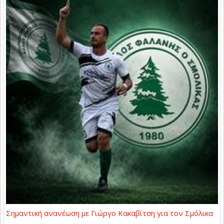
Σημαντική ανανέωση με Γιώργο Κακαβίτση για τον Σμόλικα