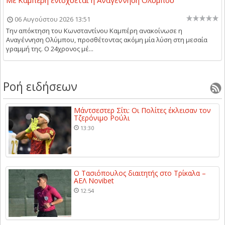
Με Καμπέρη ενισχύεται η Αναγέννηση Ολύμπου
06 Αυγούστου 2026 13:51
Την απόκτηση του Κωνσταντίνου Καμπέρη ανακοίνωσε η
Αναγέννηση Ολύμπου, προσθέτοντας ακόμη μία λύση στη μεσαία
γραμμή της. Ο 24χρονος μέ...
Ροή ειδήσεων
Μάντσεστερ Σίτι: Οι Πολίτες έκλεισαν τον
Τζερόνιμο Ρούλι
13:30
Ο Τασιόπουλος διαιτητής στο Τρίκαλα –
ΑΕΛ Novibet
12:54