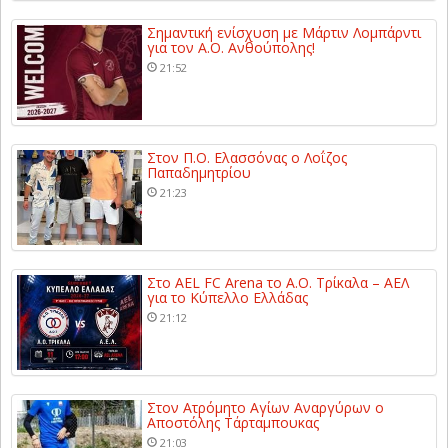
Σημαντική ενίσχυση με Μάρτιν Λομπάρντι
για τον Α.Ο. Ανθούπολης!
21:52
Στον Π.Ο. Ελασσόνας ο Λοΐζος
Παπαδημητρίου
21:23
Στο AEL FC Arena το Α.Ο. Τρίκαλα – ΑΕΛ
για το Κύπελλο Ελλάδας
21:12
Στον Ατρόμητο Αγίων Αναργύρων ο
Αποστόλης Τάρταμπουκας
21:03