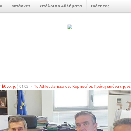
ο
Μπάσκετ
Υπόλοιπα Αθλήματα
Ενότητες
ς
01:05
-
Το Athleticlarissa στο Καρπενήσι: Πρώτη εικόνα της νέας ΑΕΛ