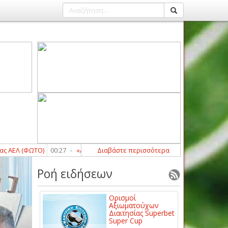
 (ΦΩΤΟ)
00:27
-
«Αρειανός» ο Μοκόκα
Διαβάστε περισσότερα
00:19
-
Μήνυμα ενότητας από τη
Ροή ειδήσεων
Ορισμοί
Αξιωματούχων
Διαιτησίας Superbet
Super Cup