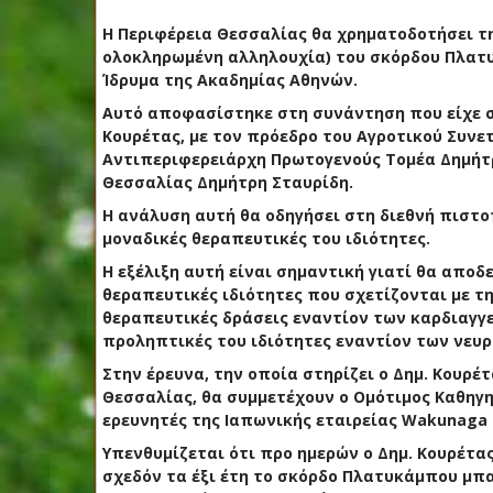
Η Περιφέρεια Θεσσαλίας θα χρηματοδοτήσει τ
ολοκληρωμένη αλληλουχία) του σκόρδου Πλατυ
Ίδρυμα της Ακαδημίας Αθηνών.
Αυτό αποφασίστηκε στη συνάντηση που είχε σ
Κουρέτας, με τον πρόεδρο του Αγροτικού Συν
Αντιπεριφερειάρχη Πρωτογενούς Τομέα Δημήτρ
Θεσσαλίας Δημήτρη Σταυρίδη.
Η ανάλυση αυτή θα οδηγήσει στη διεθνή πιστο
μοναδικές θεραπευτικές του ιδιότητες.
Η εξέλιξη αυτή είναι σημαντική γιατί θα απο
θεραπευτικές ιδιότητες που σχετίζονται με τη
θεραπευτικές δράσεις εναντίον των καρδιαγγ
προληπτικές του ιδιότητες εναντίον των νευρ
Στην έρευνα, την οποία στηρίζει ο Δημ. Κουρέ
Θεσσαλίας, θα συμμετέχουν ο Ομότιμος Καθηγη
ερευνητές της Ιαπωνικής εταιρείας Wakunaga 
Υπενθυμίζεται ότι προ ημερών o Δημ. Κουρέτα
σχεδόν τα έξι έτη το σκόρδο Πλατυκάμπου μπ