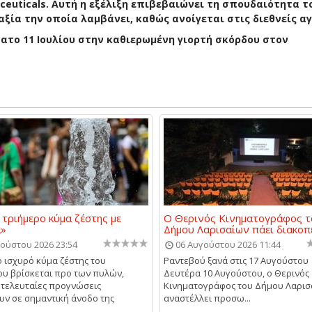
ticals. Αυτή η εξέλιξη επιβεβαιώνει τη σπουδαιότητα τ
ξία την οποία λαμβάνει, καθώς ανοίγεται στις διεθνείς αγ
ατο 11 Ιουλίου στην καθιερωμένη γιορτή σκόρδου στον
 τριήμερο κύμα ζέστης με
Ο Θερινός Κινηματογράφος τ
α»
Δήμου Λαρισαίων πάει διακοπ
ούστου 2026 23:54
06 Αυγούστου 2026 11:44
 ισχυρό κύμα ζέστης του
Ραντεβού ξανά στις 17 Αυγούστου
υ βρίσκεται προ των πυλών,
Δευτέρα 10 Αυγούστου, ο Θερινός
 τελευταίες προγνώσεις
Κινηματογράφος του Δήμου Λαρισ
υν σε σημαντική άνοδο της
αναστέλλει προσω...