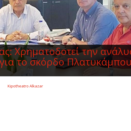
ας: Χρηματοδοτεί την ανάλυ
 για το σκόρδο Πλατυκάμπο