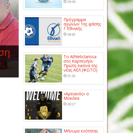
09:00
Πρόγραμμα
αγώνων 1ης φάσης
Γ΄ Εθνικής
08:42
ση
Το Athleticlarissa
υ
στο Καρπενήσι:
Πρώτη εικόνα της
νέας ΑΕΛ (ΦΩΤΟ)
01:05
«Αρειανός» ο
Μοκόκα
00:27
Μήνυμα ενότητας