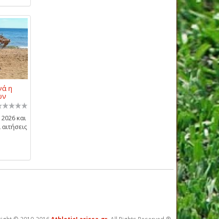
νά η
ων
2026 και
 αιτήσεις