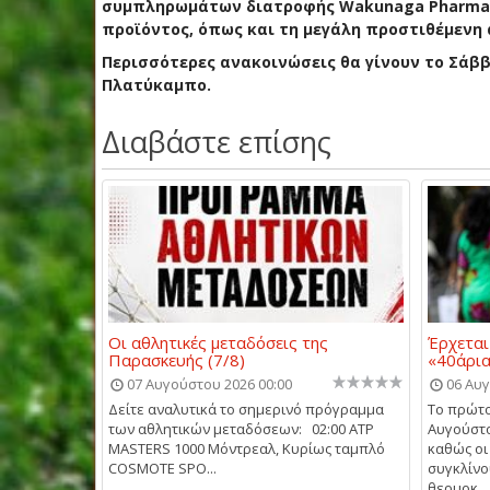
συμπληρωμάτων διατροφής Wakunaga Pharmaceu
προϊόντος, όπως και τη μεγάλη προστιθέμενη α
Περισσότερες ανακοινώσεις θα γίνουν το Σάββ
Πλατύκαμπο.
Διαβάστε επίσης
Οι αθλητικές μεταδόσεις της
Έρχεται
Παρασκευής (7/8)
«40άρι
07 Αυγούστου 2026 00:00
06 Αυγ
Δείτε αναλυτικά το σημερινό πρόγραμμα
Το πρώτο
των αθλητικών μεταδόσεων: 02:00 ATP
Αυγούστο
MASTERS 1000 Μόντρεαλ, Κυρίως ταμπλό
καθώς οι
COSMOTE SPO...
συγκλίνο
θερμοκ...