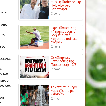
από τη διοίκηση της
ΠΑΕ ΑΕΛ στο
Καρπενήσι
 στο
00:19
τρης
Οφρυδόπουλος:
«Περιμένουμε τη
ιας
βοήθεια από
κάποιους παίκτες
ακόμα»
τις
00:11
Οι αθλητικές
ίτερες
μεταδόσεις της
Παρασκευής (7/8)
ς
00:00
 κ.α.
ημίου
ος και
Έρχεται τριήμερο
κύμα ζέστης με
«40άρια»
ασε
23:54
ό