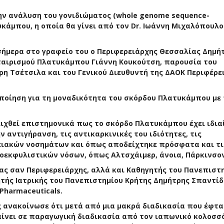
ην ανάλυση του γονιδιώματος (whole genome sequence-
κάμπου, η οποία θα γίνει από τον Dr. Ιωάννη Μιχαλόπουλο
ήμερα στο γραφείο του ο Περιφερειάρχης Θεσσαλίας Δημή
εταιρισμού Πλατυκάμπου Γιάννη Κουκούτση, παρουσία του
η Τσέτσιλα και του Γενικού Διευθυντή της ΔΑΟΚ Περιφέρε
ποίηση για τη μοναδικότητα του σκόρδου Πλατυκάμπου με 
δειχθεί επιστημονικά πως το σκόρδο Πλατυκάμπου έχει ιδια
ν αντιγήρανση, τις αντικαρκινικές του ιδιότητες, τις
ειακών νοσημάτων και όπως αποδείχτηκε πρόσφατα και τι
οεκφυλιστικών νόσων, όπως Αλτσχάιμερ, άνοια, Πάρκινσον,
τας σαν Περιφερειάρχης, αλλά και Καθηγητής του Πανεπιστ
τής Ιατρικής του Πανεπιστημίου Κρήτης Δημήτρης Σπαντίδ
Pharmaceuticals.
ς ανακοίνωσε ότι μετά από μια μακρά διαδικασία που έφτ
αίνει σε παραγωγική διαδικασία από τον ιαπωνικό κολοσσ