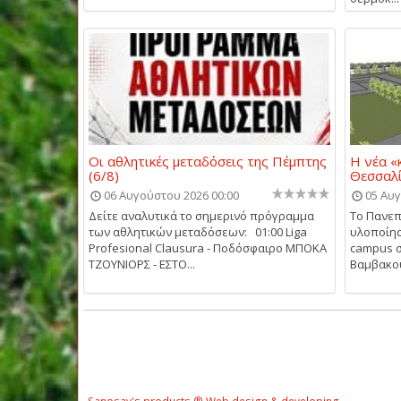
Οι αθλητικές μεταδόσεις της Πέμπτης
Η νέα «
(6/8)
Θεσσαλ
06 Αυγούστου 2026 00:00
05 Αυγ
Δείτε αναλυτικά το σημερινό πρόγραμμα
Το Πανεπ
των αθλητικών μεταδόσεων: 01:00 Liga
υλοποίησ
Profesional Clausura - Ποδόσφαιρο ΜΠΟΚΑ
campus 
ΤΖΟΥΝΙΟΡΣ - ΕΣΤΟ...
Βαμβακου