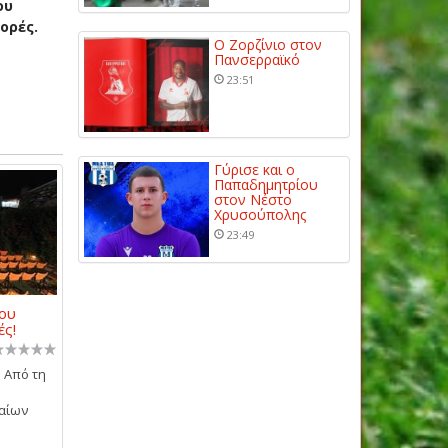
ου
ορές.
Ο Ζορζίνιο στον
Πανσερραϊκό
23:51
Γύρισε και ο
Παπαδημητρίου
στον Νέστο
Χρυσούπολης
23:49
ου
ές!
 Από τη
αίων