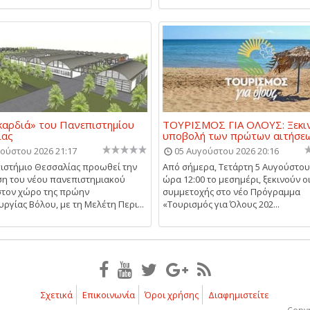
καρδιά» του Πανεπιστημίου
ΤΟΥΡΙΣΜΟΣ ΓΙΑ ΟΛΟΥΣ: Ξεκι
ίας
υποβολή των πρώτων αιτήσε
ούστου 2026 21:17
05 Αυγούστου 2026 20:16
ιστήμιο Θεσσαλίας προωθεί την
Από σήμερα, Τετάρτη 5 Αυγούστου 
η του νέου πανεπιστημιακού
ώρα 12:00 το μεσημέρι, ξεκινούν οι
στον χώρο της πρώην
συμμετοχής στο νέο Πρόγραμμα
ργίας Βόλου, με τη Μελέτη Περι...
«Τουρισμός για Όλους 202...
Σχετικά
Επικοινωνία
Όροι χρήσης
Διαφημιστείτε