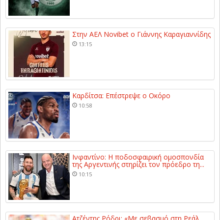
Στην ΑΕΛ Novibet ο Γιάννης Καραγιαννίδης
13:15
Καρδίτσα: Επέστρεψε ο Οκόρο
10:58
Ινφαντίνο: Η ποδοσφαιρική ομοσπονδία
της Αργεντινής στηρίζει τον πρόεδρο τη...
10:15
Ατζέντης Ρόδρι: «Με σεβασμό στη Ρεάλ,