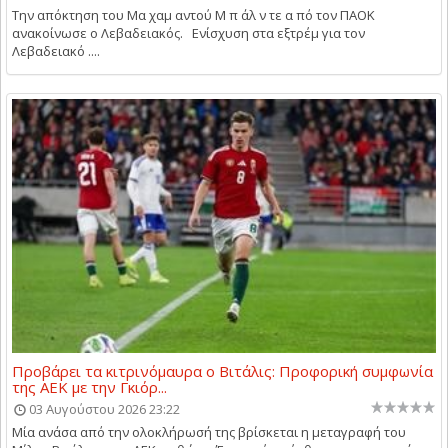
Την απόκτηση του Μα χαμ αντού Μ π άλ ν τε α πό τον ΠΑΟΚ
ανακοίνωσε ο Λεβαδειακός. Ενίσχυση στα εξτρέμ για τον
Λεβαδειακό ....
Προβάρει τα κιτρινόμαυρα ο Βιτάλις: Προφορική συμφωνία
της ΑΕΚ με την Γκιόρ...
03 Αυγούστου 2026 23:22
Μία ανάσα από την ολοκλήρωσή της βρίσκεται η μεταγραφή του