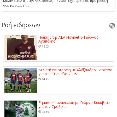
Μίλαν Βιτάλ ις στην ΑΕΚ, καθώς η Ένωση έχει έρθει σε προφορική
συμφωνία με τ...
Ροή ειδήσεων
Παίκτης της ΑΕΛ Novibet ο Γιώργος
Αγαπάκης
15:03
Δυνατή επιστροφή με Αλέξανδρο Τσούτσα
για τον Τύρναβο 2005
14:45
Σημαντική ανανέωση με Γιώργο Κακαβίτση
για τον Σμόλικα
13:19