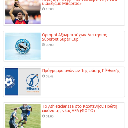
διαλέξαμε Μπάρτσα»
10:00
Ορισμοί Αξιωματούχων Διαιτησίας
Superbet Super Cup
09:00
Πρόγραμμα αγώνων 1ης φάσης Γ΄ Εθνικής
08:42
Το Athleticlarissa στο Καρπενήσι: Πρώτη
εικόνα της νέας ΑΕΛ (ΦΩΤΟ)
01:05