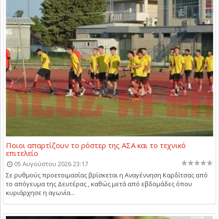
Ποιοι απαρτίζουν το ρόστερ της ΑΣΑ και το τεχνικό
επιτελείο
05 Αυγούστου 2026 23:17
Σε ρυθμούς προετοιμασίας βρίσκεται η Αναγέννηση Καρδίτσας από
το απόγευμα της Δευτέρας , καθώς μετά από εβδομάδες όπου
κυριάρχησε η αγωνία...