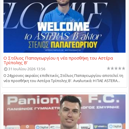
Ο Στέλιος Παπαγεωργίου η νέα προσθήκη του Αστέρα
Τρίπολης Β'
31 Ιουλίου 2026 13:56
Ο 24χρονος ακραίος επιθετικός, Στέλιος Παπαγεωργίου αποτελεί τη
νέα προσθήκη του Αστέρα Τρίπολης Β'. Αναλυτικά: Η ΠΑΕ ASTERA...