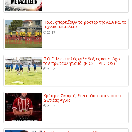
Ποιοι απαρτίζουν το ρόστερ της ΑΣΑ και το
τεχνικό επιτελείο
23:17
Π.Ο.Ε: Με υψηλές φιλοδοξίες και στόχο
τον πρωταθλητισμό! (PICS + VIDEOS)
23:04
Κράτησε Σκυφτά, δίνει τόπο στα νιάτα ο
Δωτιέας Αγιάς
23:03