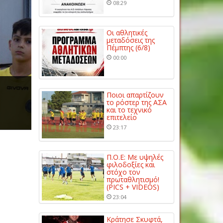
08:29
Οι αθλητικές
μεταδόσεις της
Πέμπτης (6/8)
00:00
Ποιοι απαρτίζουν
το ρόστερ της ΑΣΑ
και το τεχνικό
επιτελείο
23:17
Π.Ο.Ε: Με υψηλές
φιλοδοξίες και
στόχο τον
πρωταθλητισμό!
(PICS + VIDEOS)
23:04
Κράτησε Σκυφτά,