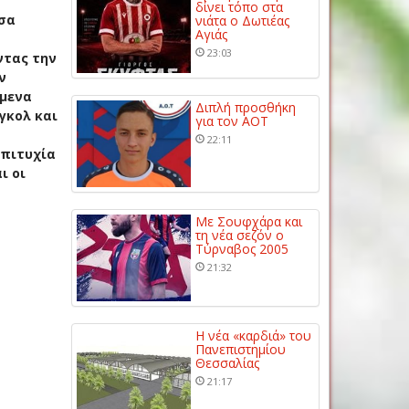
δίνει τόπο στα
όσα
νιάτα ο Δωτιέας
Αγιάς
23:03
ντας την
ν
όμενα
Διπλή προσθήκη
γκολ και
για τον ΑΟΤ
22:11
επιτυχία
ι οι
Με Σουφχάρα και
τη νέα σεζόν ο
Τύρναβος 2005
21:32
Η νέα «καρδιά» του
Πανεπιστημίου
Θεσσαλίας
21:17