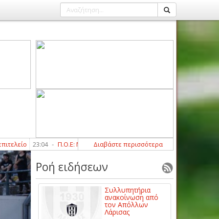
-
Π.Ο.Ε: Με υψηλές φιλοδοξίες και στόχο τον πρωταθλητισμό! (PICS + VID
Διαβάστε περισσότερα
Ροή ειδήσεων
Συλλυπητήρια
ανακοίνωση από
τον Απόλλων
Λάρισας