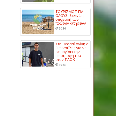
ΤΟΥΡΙΣΜΟΣ ΓΙΑ
ΟΛΟΥΣ: Ξεκινά η
υποβολή των
πρώτων αιτήσεων
20:16
Στη Θεσσαλονίκη ο
Γιαννούλης για να
σφραγίσει την
επιστροφή του
στον ΠΑΟΚ
19:53