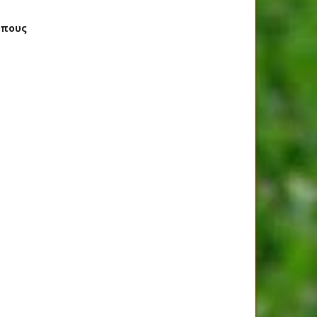
ώπους