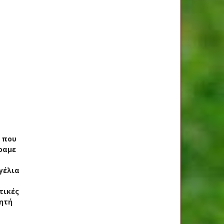
ς που
ραμε
γέλια
τικές
ητή