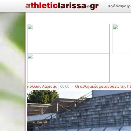
Ποδόσφαιρ
όλλων Λάρισας
00:00
-
Οι αθλητικές μεταδόσεις της Πέμπτης (6/8)
23:1