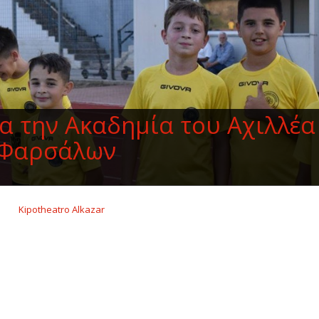
ια την Ακαδημία του Αχιλλέα
Φαρσάλων