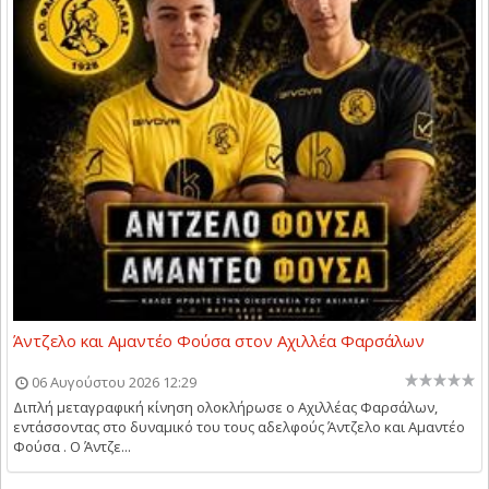
Άντζελο και Αμαντέο Φούσα στον Αχιλλέα Φαρσάλων
06 Αυγούστου 2026 12:29
Διπλή μεταγραφική κίνηση ολοκλήρωσε ο Αχιλλέας Φαρσάλων,
εντάσσοντας στο δυναμικό του τους αδελφούς Άντζελο και Αμαντέο
Φούσα . Ο Άντζε...