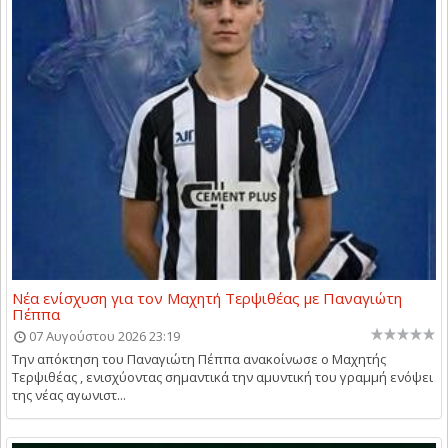
Νέα ενίσχυση για τον Μαχητή Τερψιθέας με Παναγιώτη
Πέππα
07 Αυγούστου 2026 23:19
Την απόκτηση του Παναγιώτη Πέππα ανακοίνωσε ο Μαχητής
Τερψιθέας , ενισχύοντας σημαντικά την αμυντική του γραμμή ενόψει
της νέας αγωνιστ...