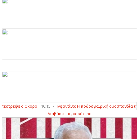
στρεψε ο Οκόρο
10:15
-
Ινφαντίνο: Η ποδοσφαιρική ομοσπονδία της Αργ
Διαβάστε περισσότερα