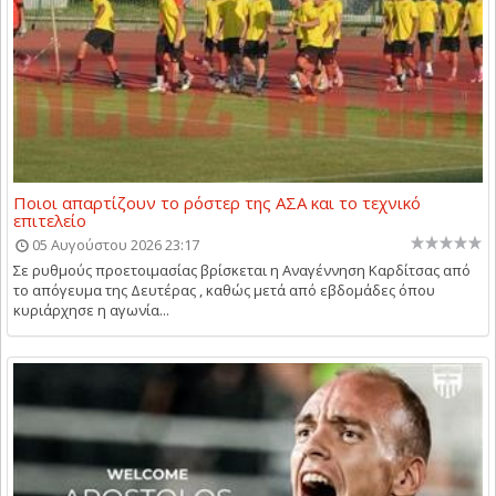
Ποιοι απαρτίζουν το ρόστερ της ΑΣΑ και το τεχνικό
επιτελείο
05 Αυγούστου 2026 23:17
Σε ρυθμούς προετοιμασίας βρίσκεται η Αναγέννηση Καρδίτσας από
το απόγευμα της Δευτέρας , καθώς μετά από εβδομάδες όπου
κυριάρχησε η αγωνία...