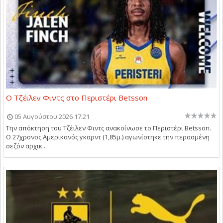
Ο Τζέιλεν Φιντς στο Περιστέρι Betsson
05 Αυγούστου 2026 17:21
Την απόκτηση του Τζέιλεν Φιντς ανακοίνωσε το Περιστέρι Betsson.
Ο 27χρονος Αμερικανός γκαρντ (1,85μ.) αγωνίστηκε την περασμένη
σεζόν αρχικ...