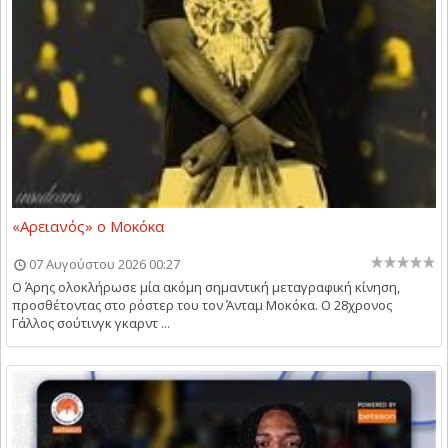
«Αρειανός» ο Μοκόκα
07 Αυγούστου 2026 00:27
Ο Άρης ολοκλήρωσε μία ακόμη σημαντική μεταγραφική κίνηση,
προσθέτοντας στο ρόστερ του τον Άνταμ Μοκόκα. Ο 28χρονος
Γάλλος σούτινγκ γκαρντ ...