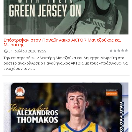
Επέστρεψαν στον Παναθηναϊκό AKTOR Μαντζούκας και
Μωραΐτης
31 Ιουλίου 2026 19:59
Την επιστροφή των Λευτέρη Μαντζούκα και Δημήτρη Μωραΐτη στο
ρόστερ ανακοίνωσε ο Παναθηναϊκός AKTOR, με τους «πράσινους» να
ενισχύουν τον ε...