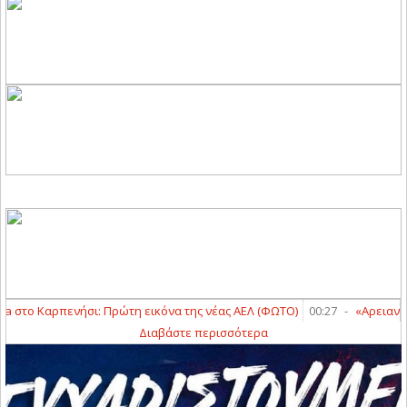
a στο Καρπενήσι: Πρώτη εικόνα της νέας ΑΕΛ (ΦΩΤΟ)
00:27
-
«Αρειανός» 
Διαβάστε περισσότερα