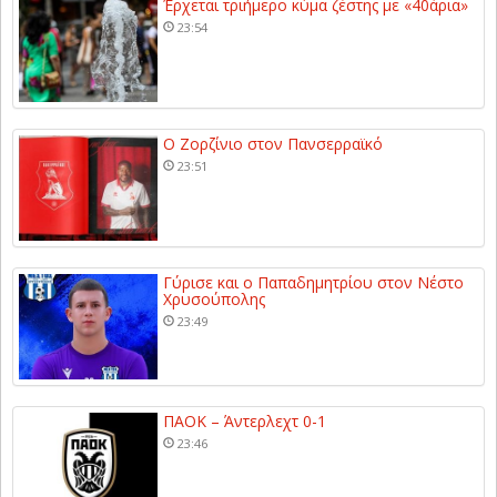
Έρχεται τριήμερο κύμα ζέστης με «40άρια»
23:54
Ο Ζορζίνιο στον Πανσερραϊκό
23:51
Γύρισε και ο Παπαδημητρίου στον Νέστο
Χρυσούπολης
23:49
ΠΑΟΚ – Άντερλεχτ 0-1
23:46