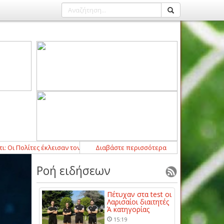
ολίτες έκλεισαν τον Τζερόνιμο Ρούλι
Διαβάστε περισσότερα
12:54
-
Ο Τασιόπουλος διαιτητής σ
Ροή ειδήσεων
Πέτυχαν στα test οι
Λαρισαίοι διαιτητές
Ά κατηγορίας
15:19