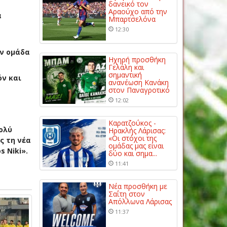
δανεικό τον
Αραούχο από την
α
Μπαρτσελόνα
12:30
ην ομάδα
Ηχηρή προσθήκη
Γελάλη και
σημαντική
όν και
ανανέωση Κανάκη
στον Παναγροτικό
12:02
Καρατζούκος -
ολύ
Ηρακλής Λάρισας:
«Οι στόχοι της
ς τη νέα
ομάδας μας είναι
 Niki».
δύο και σημα...
11:41
Νέα προσθήκη με
Σαΐτη στον
Απόλλωνα Λάρισας
11:37