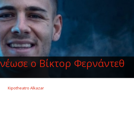
νέωσε ο Βίκτορ Φερνάντεθ