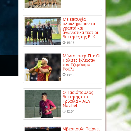
Με επιτυχία
ολοκλήρωσαν τα
γραπτά και
αγωνιστικά τεστ οι
διαιτητές της Β’ Κ...
15:16
Μάντσεστερ Σίτι: Οι
Πολίτες έκλεισαν
τον Τζερόνιμο
Ρούλι
13:30
Ο Τασιόπουλος
διαιτητής στο
Τρίκαλα – ΑΕΛ
Novibet
12:54
Λίβερπουλ: Παίρνει