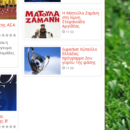
Η Ματούλα Ζαμάνη
στη λίμνη
Στεφανιάδα
της ΑΣΑ
Αργιθέας
11:30
ται η
όγευμα
Superbet Κύπελλο
βδομάδες
Ελλάδας:
πρόγραμμα 2ου
γύρου 1ης φάσης
11:00
έα
ς Β'