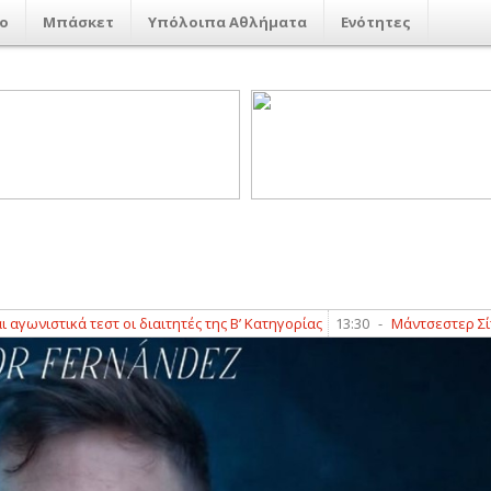
ο
Μπάσκετ
Υπόλοιπα Αθλήματα
Ενότητες
ικά τεστ οι διαιτητές της Β’ Κατηγορίας
13:30
-
Μάντσεστερ Σίτι: Οι Π