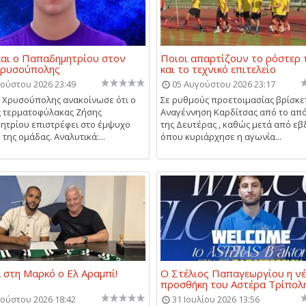
και ο Παπαδημητρίου στον
Ποιοι απαρτίζουν το ρόστερ 
Χρυσούπολης
και το τεχνικό επιτελείο
ούστου 2026 23:49
05 Αυγούστου 2026 23:17
 Χρυσούπολης ανακοίνωσε ότι ο
Σε ρυθμούς προετοιμασίας βρίσκε
 τερματοφύλακας Ζήσης
Αναγέννηση Καρδίτσας από το απ
τρίου επιστρέφει στο έμψυχο
της Δευτέρας , καθώς μετά από ε
της ομάδας. Αναλυτικά:...
όπου κυριάρχησε η αγωνία...
 στη Μαρκό ο Ελ Αραμπί!
Ο Στέλιος Παπαγεωργίου η ν
προσθήκη του Αστέρα Τρίπολη
ούστου 2026 18:42
31 Ιουλίου 2026 13:56