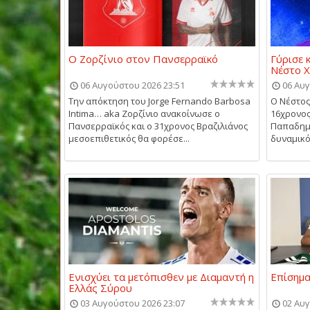
Ο Ζορζίνιο στον Πανσερραϊκό
Γύρισε 
Νέστο 
06 Αυγούστου 2026 23:51
06 Αυγ
Την απόκτηση του Jorge Fernando Barbosa
Ο Νέστος
Intima… aka Ζορζίνιο ανακοίνωσε ο
16χρονος
Πανσερραϊκός και ο 31χρονος Βραζιλιάνος
Παπαδημη
μεσοεπιθετικός θα φορέσε...
δυναμικό 
Ενισχύει τα μετόπισθεν με Διαμαντή η
Επίσημα
Ελλάς Σύρου
03 Αυγούστου 2026 23:07
02 Αυγ