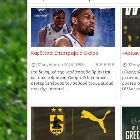
Καρδίτσα: Επέστρεψε ο Οκόρο
«Αρειαν
07 Αυγούστου 2026 10:58
07 Αυγ
Στο δυναμικό της Καρδίτσας θα βρίσκεται
Ο Άρης ο
και πάλι ο Φράνσις Οκόρο. Ο Νιγηριανός
μεταγραφ
σέντερ ξεπέρασε τον σοβαρό τραυματισμό
ρόστερ τ
που είχε υποστεί ...
Γάλλος σο