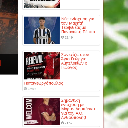
Νέα ενίσχυση για
τον Μαχητή
Τερψιθέας με
Παναγιώτη Πέππα
23:19
Συνεχίζει στον
η
Άγιο Γεώργιο
Αμπελακίων ο
Γιώργος
Παπαγεωργόπουλος
22:49
Σημαντική
ενίσχυση με
Μάρτιν Λομπάρντι
για τον Α.Ο.
Ανθούπολης!
21:52