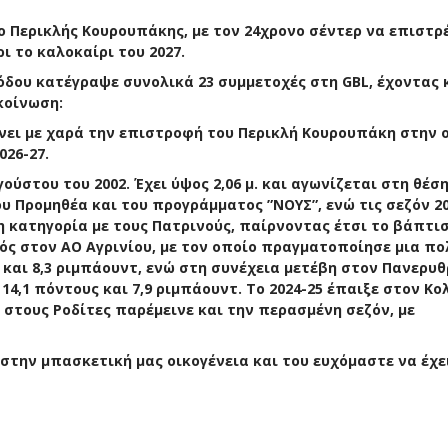
ο Περικλής Κουρουπάκης, με τον 24χρονο σέντερ να επιστρ
 το καλοκαίρι του 2027.
όδου κατέγραψε συνολικά 23 συμμετοχές στη GBL, έχοντας
κοίνωση:
ώνει με χαρά την επιστροφή του Περικλή Κουρουπάκη στην 
026-27.
ύστου του 2002. Έχει ύψος 2,06 μ. και αγωνίζεται στη θέση 
υ Προμηθέα και του προγράμματος ”ΝΟΥΣ”, ενώ τις σεζόν 20
η κατηγορία με τους Πατρινούς, παίρνοντας έτσι το βάπτι
ός στον ΑΟ Αγρινίου, με τον οποίο πραγματοποίησε μια πο
ς και 8,3 ριμπάουντ, ενώ στη συνέχεια μετέβη στον Πανερυθ
14,1 πόντους και 7,9 ριμπάουντ. Το 2024-25 έπαιξε στον Κ
 στους Ροδίτες παρέμεινε και την περασμένη σεζόν, με
την μπασκετική μας οικογένεια και του ευχόμαστε να έχει