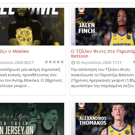
ός» ο Μοκόκα
Ο Τζέιλεν Φιντς στο Περιστέ
Betsson
ούστου 2026 00:27
05 Αυγούστου 2026 17:21
λοκλήρωσε μία ακόμη σημαντική
Την απόκτηση του Τζέιλεν Φιντς
ική κίνηση, προσθέτοντας στο
ανακοίνωσε το Περιστέρι Betsson.
ου τον Άνταμ Μοκόκα. Ο 28χρονος
27χρονος Αμερικανός γκαρντ (1,85μ
ύτινγκ γκαρντ ...
αγωνίστηκε την περασμένη σεζόν α