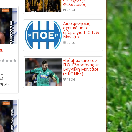
Φαλανιακός
20:54
Διευκρινήσεις
σχετικά με το
άρθρο για Π.Ο.Ε. &
Μάντζιο
20:00
ρι
«Βόμβα» από τον
Π.Ο. Ελασσόνας με
Βαγγέλη Μάντζιο!
 Ο
(ΕΙΚΟΝΕΣ)
.)
18:36
ρχικ...