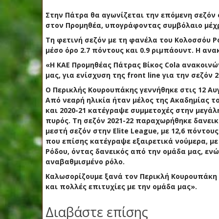
Στην Πάτρα θα αγωνίζεται την επόμενη σεζόν 
στον Προμηθέα, υπογράφοντας συμβόλαιο μέχρι
Τη φετινή σεζόν με τη φανέλα του Κολοσσόυ Ρ
μέσο όρο 2.7 πόντους και 0.9 ριμπάουντ. Η ανα
«Η ΚΑΕ Προμηθέας Πάτρας Βίκος Cola ανακοιν
μας, για ενίσχυση της front line για την σεζόν 2
Ο Περικλής Κουρουπάκης γεννήθηκε στις 12 Αυγο
Από νεαρή ηλικία ήταν μέλος της Ακαδημίας το
και 2020-21 κατέγραψε συμμετοχές στην μεγάλ
πυρός. Τη σεζόν 2021-22 παραχωρήθηκε δανεικ
μεστή σεζόν στην Elite League, με 12,6 πόντου
που επίσης κατέγραψε εξαιρετικά νούμερα, με 
Ρόδου, όντας δανεικός από την ομάδα μας, ενώ
αναβαθμισμένο ρόλο.
Καλωσορίζουμε ξανά τον Περικλή Κουρουπάκη σ
και πολλές επιτυχίες με την ομάδα μας».
Διαβάστε επίσης