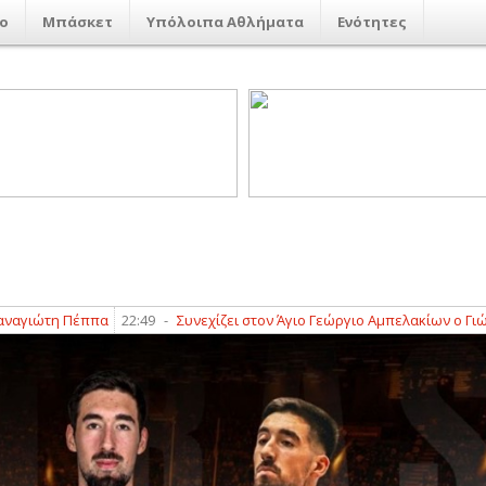
ο
Μπάσκετ
Υπόλοιπα Αθλήματα
Ενότητες
τη Πέππα
22:49
-
Συνεχίζει στον Άγιο Γεώργιο Αμπελακίων ο Γιώργος