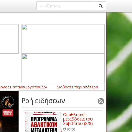
 Παπαγεωργόπουλος
21:52
-
Σημαντική ενίσχυση με Μάρτιν Λομπάρντι γι
Διαβάστε περισσότερα
Ροή ειδήσεων
Οι αθλητικές
μεταδόσεις του
Σαββάτου (8/8)
00:00