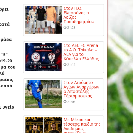
Στον Π.Ο.
έφει
Ελασσόνας ο
Λοΐζος
Παπαδημητρίου
 κατά
21:23
ομάδα
Στο AEL FC Arena
το Α.Ο. Τρίκαλα –
ΑΕΛ για το
”5”.
Κύπελλο Ελλάδας
19-20
21:12
σμα του
λύ
ραϊκό,
Στον Ατρόμητο
ολοσσό
Αγίων Αναργύρων
ο Αποστόλης
Τάρταμπουκας
21:03
 υγεία
Με Μέκρα και
τέσσερα παιδιά της
Ακαδημίας
συνεχίζει ο