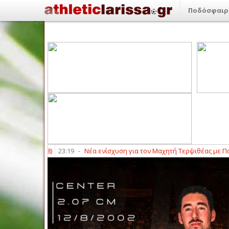
Ποδόσφαιρ
του (8/8)
23:19
-
Νέα ενίσχυση για τον Μαχητή Τερψιθέας με Παναγιώ