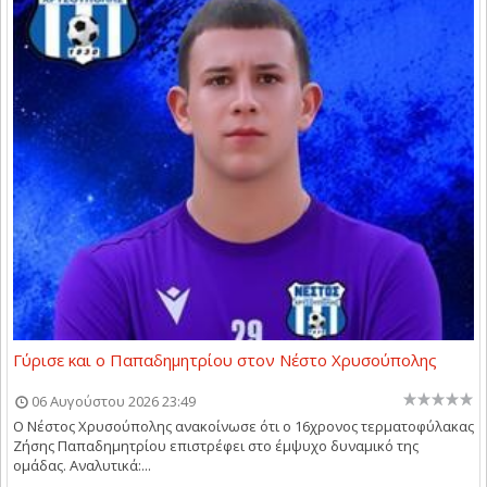
Γύρισε και ο Παπαδημητρίου στον Νέστο Χρυσούπολης
06 Αυγούστου 2026 23:49
Ο Νέστος Χρυσούπολης ανακοίνωσε ότι ο 16χρονος τερματοφύλακας
Ζήσης Παπαδημητρίου επιστρέφει στο έμψυχο δυναμικό της
ομάδας. Αναλυτικά:...