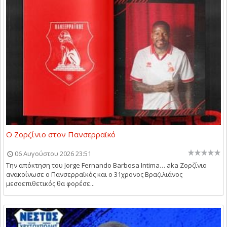
Ο Ζορζίνιο στον Πανσερραϊκό
06 Αυγούστου 2026 23:51
Την απόκτηση του Jorge Fernando Barbosa Intima… aka Ζορζίνιο
ανακοίνωσε ο Πανσερραϊκός και ο 31χρονος Βραζιλιάνος
μεσοεπιθετικός θα φορέσε...