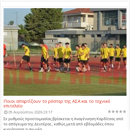
Ποιοι απαρτίζουν το ρόστερ της ΑΣΑ και το τεχνικό
επιτελείο
05 Αυγούστου 2026 23:17
Σε ρυθμούς προετοιμασίας βρίσκεται η Αναγέννηση Καρδίτσας από
το απόγευμα της Δευτέρας , καθώς μετά από εβδομάδες όπου
κυριάρχησε η αγωνία...