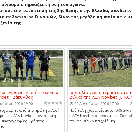
σίγουρα επηρεάζει τη ροή του αγώνα.
ίκη και την κατάκτηση της 3ης θέσης στην Ελλάδα, αποδεικ
 στο ποδόσφαιρο Γυναικών, δίνοντας μεγάλη σημασία στις υ
ξενία της.
 φωτογραφιών από το φιλικό
Ισοπαλία χωρίς τέρματα στο 
ibet - Ζάκυνθος
φιλικό της ΑΕΛ Novibet (ΕΙΚΟ
ούστου 2026 19:00
06 Αυγούστου 2026 17:00
τογραφίες από την πρώτη φιλική
Ισόπαλη χωρίς τέρματα (0-0) ανα
ση της ΑΕΛ Novibet κόντρα στη
η ΑΕΛ Novibet απέναντι στη Ζάκυν
 Φωτογραφίες: Χρήστος
πρώτο φιλικό παιχνίδι τη...
ς ...