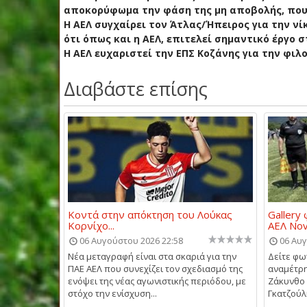
αποκορύφωμα την φάση της μη αποβολής, που 
Η ΑΕΛ συγχαίρει τον Άτλας/Ήπειρος για την ν
ότι όπως και η ΑΕΛ, επιτελεί σημαντικό έργο
Η ΑΕΛ ευχαριστεί την ΕΠΣ Κοζάνης για την φιλο
Διαβάστε επίσης
Κοντά στην απόκτηση του Λούκας
Gallery
Κορνίχο...
ΑΕΛ Nov
06 Αυγούστου 2026 22:58
06 Αυγ
Νέα μεταγραφή είναι στα σκαριά για την
Δείτε φω
ΠΑΕ ΑΕΛ που συνεχίζει τον σχεδιασμό της
αναμέτρη
ενόψει της νέας αγωνιστικής περιόδου, με
Ζάκυνθο
στόχο την ενίσχυση...
Γκατζούλη