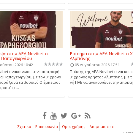
ψε στην ΑΕΛ Novibet ο
Επίσημα στην ΑΕΛ Novibet ο 
 Παπαγεωργίου
Αλμπάνης
ούστου 2026 10:42
05 Αυγούστου 2026 17:51
vibet ανακοίνωσε την επιστροφή
Παίκτης της ΑΕΛ Novibet είναι και 
α Παπαγεωργίου, με τον 31χρονο
31χρονος Χρήστος Αλμπάνης, μ ε τ 
φορά ξανά τα βυσσινί. Ο έμπειρος
νή ΠΑΕ να ανακοινώνει την απόκτ
ριστής ε...
...
Σχετικά
Επικοινωνία
Όροι χρήσης
Διαφημιστείτε