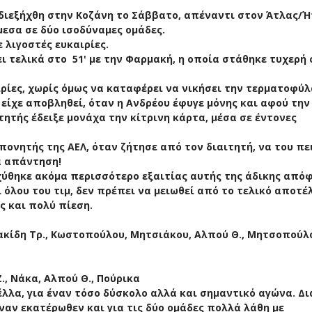
 διεξήχθη στην Κοζάνη το Σάββατο, απέναντι στον Άτλας/Ή
εσα σε δύο ισοδύναμες ομάδες.
 λιγοστές ευκαιρίες.
ι τελικά στο 51' με την Φαρμακή, η οποία στάθηκε τυχερή 
ιρίες, χωρίς όμως να καταφέρει να νικήσει την τερματοφύ
 είχε αποβληθεί, όταν η Ανδρέου έφυγε μόνης και αφού την
τητής έδειξε μονάχα την κίτρινη κάρτα, μέσα σε έντονες
νητής της ΑΕΛ, όταν ζήτησε από τον διαιτητή, να του πει
α απάντηση!
σχύθηκε ακόμα περισσότερο εξαιτίας αυτής της άδικης από
όλου του τιμ, δεν πρέπει να μειωθεί από το τελικό αποτέ
ς και πολύ πίεση.
κίδη Τρ., Κωστοπούλου, Μητσιάκου, Αλπού Θ., Μητσοπούλ
, Νάκα, Αλπού Θ., Πούρικα
έλλα, για έναν τόσο δύσκολο αλλά και σημαντικό αγώνα. Δι
αν εκατέρωθεν και για τις δύο ομάδες πολλά λάθη με