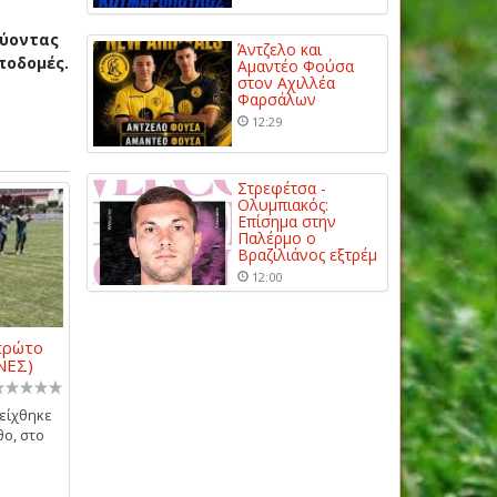
νύοντας
Άντζελο και
ποδομές.
Αμαντέο Φούσα
στον Αχιλλέα
Φαρσάλων
12:29
Στρεφέτσα -
Ολυμπιακός:
Επίσημα στην
Παλέρμο ο
Βραζιλιάνος εξτρέμ
12:00
πρώτο
ΝΕΣ)
δείχθηκε
θο, στο