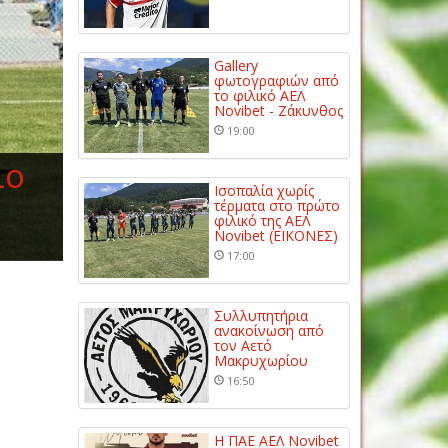
Gallery
φωτογραφιών από
το φιλικό ΑΕΛ
Novibet - Ζάκυνθος
19:00
ιο
Ισοπαλία χωρίς
τέρματα στο πρώτο
φιλικό της ΑΕΛ
Novibet (ΕΙΚΟΝΕΣ)
17:00
Συλλυπητήρια
ανακοίνωση από
τον Αετό
Μακρυχωρίου
16:50
Η ΠΑΕ ΑΕΛ Novibet