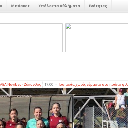
ο
Μπάσκετ
Υπόλοιπα Αθλήματα
Ενότητες
ibet - Ζάκυνθος
17:00
-
Ισοπαλία χωρίς τέρματα στο πρώτο φιλικό της Α