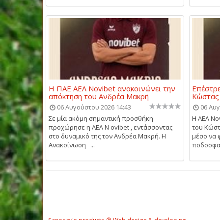
Η ΠΑΕ ΑΕΛ Novibet ανακοινώνει την
Επέστρε
απόκτηση του Ανδρέα Μακρή
Κώστας
06 Αυγούστου 2026 14:43
06 Αυγ
Σε μία ακόμη σημαντική προσθήκη
Η ΑΕΛ No
προχώρησε η ΑΕΛ N ovibet , εντάσσοντας
του Κώστ
στο δυναμικό της τον Ανδρέα Μακρή. Η
μέσο να 
Ανακοίνωση ...
ποδοσφαι