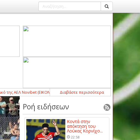
ΕΛ Novibet (ΕΙΚΟΝΕΣ)
16:50
-
Διαβάστε περισσότερα
Συλλυπητήρια ανακοίνωση από τον Αετ
Ροή ειδήσεων
Κοντά στην
απόκτηση του
Λούκας Κορνίχο...
22:58