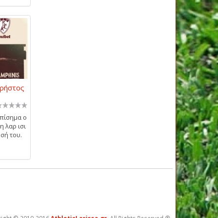
Χρήστος
επίσημα ο
η λαρ ισι
ησή του.