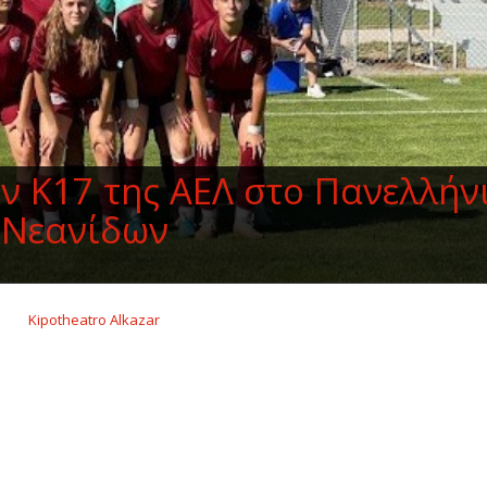
ην Κ17 της ΑΕΛ στο Πανελλήν
Νεανίδων