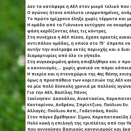
Δεν τα κατάφερε η ΑΕΛ στον μικρό τελικό που
Ο αγώνας ήτανε απόλυτα ισορροπημένος, ανάμ
Το πρώτο ημίχρονο έληξε χωρίς τέρματα και με
Η ομάδα από τα Γιάννενα ευτύχησε να σκοράρε
φάση κερδίζοντας όλες τις κόντρες.
Στη συνέχεια η ΑΕΛ πίεσε, έχασε αρκετές ευκα
αντιπάλου ομάδας, η οποία στο 75' έπρεπε να
αυτήν την ανέτρεψε εκτός περιοχής και ο διαι
διαμαρτυρίες από όλο το γήπεδο.
Στη συγκεκριμένη φάση αποβλήθηκε και ο προπο
ο κανονισμός.... χωρίς φυσικά να πάρει κάποι
Η πικρία και η στεναχώρια της 4ης θέσης ενι
όμως η προσπάθεια των κοριτσιών της ΑΕΛ και 
σε μία πολύ δύσκολη χρονιά με πολλούς αγώνε
Για την ΑΕΛ, Βασίλης Πάνος
Ξεκίνησαν: Δασκάλου, Αναστασίου, Καραπατσα
Κανταρίνου, Ανδρέου, Σπρίντζιου, Πούλιου Ευ.
Αλλαγές: Πούλιου Ασπ., Γαδετσάκη, Κούλι
Στον πάγκο βρέθηκαν: Σίμου, Καραπατσακίδη Ζ.
Πολύ κακή η επιλογή της τριπλέτας από την Π
που αγνοούσαν βασικούς κανονισμούς και έκαν