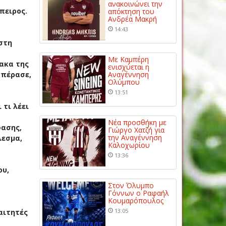
ανακοινώνει την
πειρος.
απόκτηση του
Ανδρέα Μακρή
14:43
στη
Με Καμπέρη
λακα της
ενισχύεται η
 πέρασε,
Αναγέννηση
Ολύμπου
13:51
 τι λέει
Νέα προσθήκη με
φασης,
Γιώργο Χατζή για
την Αναγέννηση
λεσμα,
Καλοχωρίου
13:36
ου,
Στον Όλυμπο
Γόννων ο Ραφαήλ
Κουμαρόπουλος
13:05
αιτητές