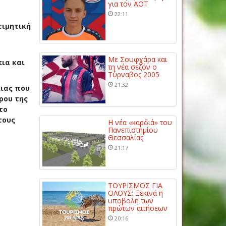
για τον ΑΟΤ
22:11
τιμητική
Με Σουφχάρα και
εια και
τη νέα σεζόν ο
Τύρναβος 2005
21:32
ειας που
ρου της
το
τους
Η νέα «καρδιά» του
Πανεπιστημίου
Θεσσαλίας
21:17
ΤΟΥΡΙΣΜΟΣ ΓΙΑ
ΟΛΟΥΣ: Ξεκινά η
υποβολή των
πρώτων αιτήσεων
20:16