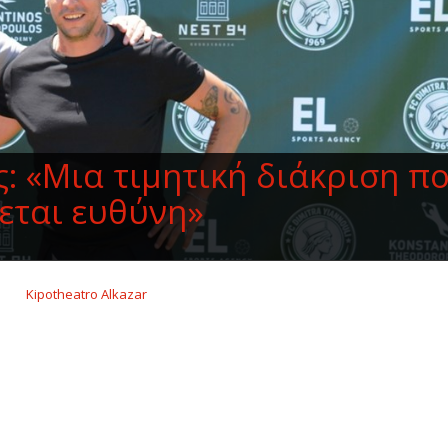
: «Μια τιμητική διάκριση π
νεται ευθύνη»