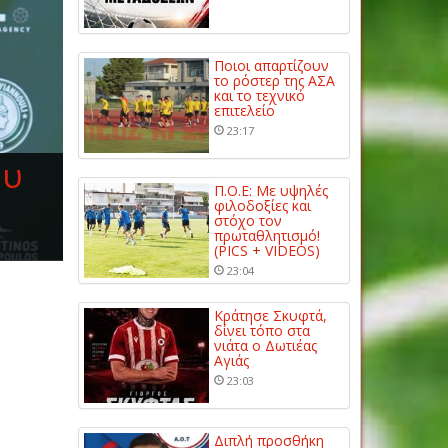
Ποιοι απαρτίζουν
το ρόστερ της ΑΣΑ
και το τεχνικό
επιτελείο
23:17
ου
Π.Ο.Ε: Με υψηλές
φιλοδοξίες και
στόχο τον
πρωταθλητισμό!
(PICS + VIDEOS)
23:04
Κράτησε Σκυφτά,
δίνει τόπο στα
νιάτα ο Δωτιέας
Αγιάς
23:03
Διπλή προσθήκη