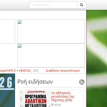
+ VIDEOS)
23:03
-
Κράτησε Σκυφτά, δίνει τόπο στα νιάτα ο Δωτιέας Αγιάς
Διαβάστε περισσότερα
Ροή ειδήσεων
Οι αθλητικές
μεταδόσεις της
Πέμπτης (6/8)
00:00