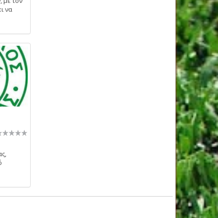
 με τον
ι να
ς,
ό