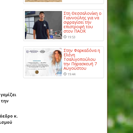
Στη Θεσσαλονίκη ο
Γιαννούλης για να
σφραγίσει την
επιστροφή του
στον ΠΑΟΚ
19:53
Στην Φαρκαδόνα η
Ελένη
Τσαλιγοπούλου
την Παρασκευή 7
Αυγούστου
19:44
γεμίζει
 την
όεδρο κ.
τισμού