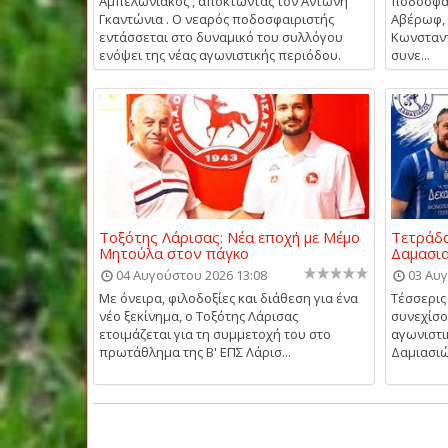
Αμπελωνιακός , αποκτώντας τον Αντώνη
ποδοσφα
Γκαντώνια . Ο νεαρός ποδοσφαιριστής
Αβέρωφ, 
εντάσσεται στο δυναμικό του συλλόγου
Κωνσταντ
ενόψει της νέας αγωνιστικής περιόδου.
συνε...
Τοξότης Λάρισας: Νέα εποχή με Μέμο
Τετράδ
Μητούλα στον πάγκο
Δαμασια
04 Αυγούστου 2026 13:08
03 Αυγ
Με όνειρα, φιλοδοξίες και διάθεση για ένα
Τέσσερις
νέο ξεκίνημα, ο Τοξότης Λάρισας
συνεχίσο
ετοιμάζεται για τη συμμετοχή του στο
αγωνιστι
πρωτάθλημα της Β' ΕΠΣ Λάρισ...
Δαμιασιώ