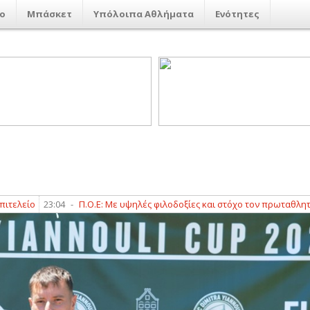
ο
Μπάσκετ
Υπόλοιπα Αθλήματα
Ενότητες
3:04
-
Π.Ο.Ε: Με υψηλές φιλοδοξίες και στόχο τον πρωταθλητισμό! (PICS 