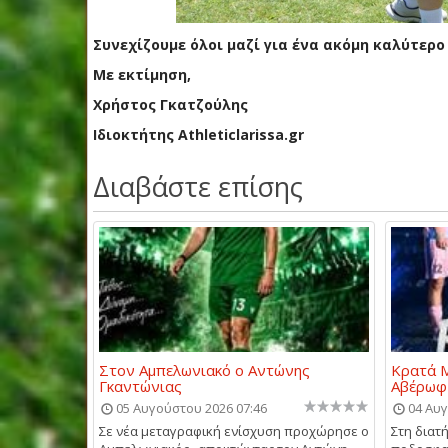
Συνεχίζουμε όλοι μαζί για ένα ακόμη καλύτερ
Με εκτίμηση,
Χρήστος Γκατζούλης
Ιδιοκτήτης Athleticlarissa.gr
Διαβάστε επίσης
Στον Αμπελωνιακό ο Αντώνης
Κρατά Μ
Γκαντώνιας
Αβέρωφ
05 Αυγούστου 2026 07:46
04 Αυγ
Σε νέα μεταγραφική ενίσχυση προχώρησε ο
Στη διατ