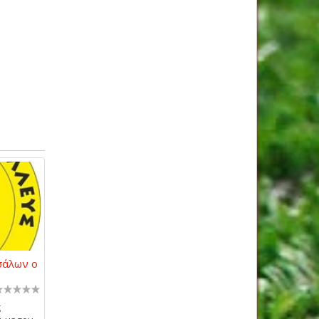
σάλων ο
ς