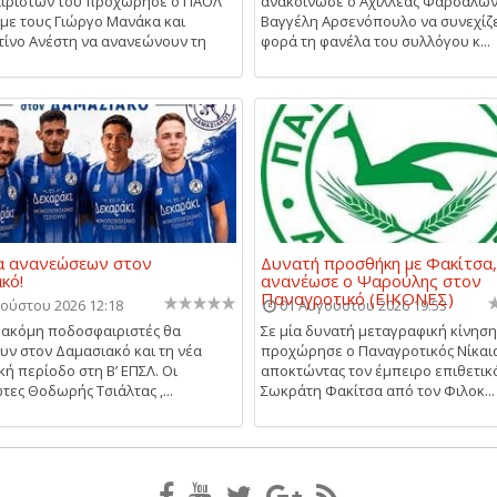
ιριστών του προχώρησε ο ΠΑΟΛ
ανακοίνωσε ο Αχιλλέας Φαρσάλων,
με τους Γιώργο Μανάκα και
Βαγγέλη Αρσενόπουλο να συνεχίζε
ίνο Ανέστη να ανανεώνουν τη
φορά τη φανέλα του συλλόγου κ...
α ανανεώσεων στον
Δυνατή προσθήκη με Φακίτσα,
κό!
ανανέωσε ο Ψαρούλης στον
Παναγροτικό (ΕΙΚΟΝΕΣ)
ούστου 2026 12:18
01 Αυγούστου 2026 19:53
 ακόμη ποδοσφαιριστές θα
Σε μία δυνατή μεταγραφική κίνηση
υν στον Δαμασιακό και τη νέα
προχώρησε ο Παναγροτικός Νίκαια
κή περίοδο στη Β’ ΕΠΣΛ. Οι
αποκτώντας τον έμπειρο επιθετικ
τες Θοδωρής Τσιάλτας ,...
Σωκράτη Φακίτσα από τον Φιλοκ...