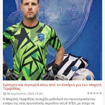
Εμπειρία και σιγουριά κάτω από τα δοκάρια για τον Μαχητή
Τερψιθέας
06 Αυγούστου 2026 23:30
Ο Μαχητής Τερψιθέας συνεχίζει μεθοδικά την προετοιμασία του
ενόψει της νέας αγωνιστικής περιόδου στη Β' ΕΠΣΛ, με στόχο να