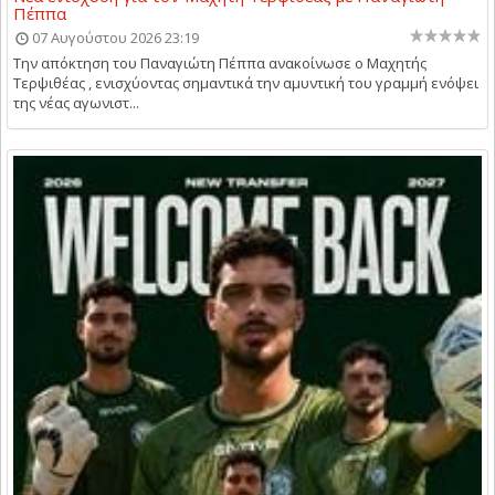
Πέππα
07 Αυγούστου 2026 23:19
Την απόκτηση του Παναγιώτη Πέππα ανακοίνωσε ο Μαχητής
Τερψιθέας , ενισχύοντας σημαντικά την αμυντική του γραμμή ενόψει
της νέας αγωνιστ...