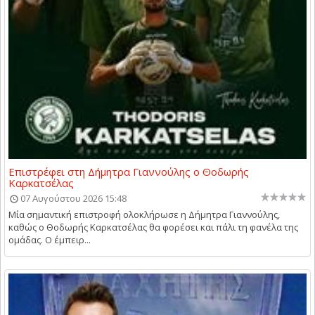
Επιστρέφει στη Δήμητρα Γιαννούλης ο Θοδωρής
Καρκατσέλας
07 Αυγούστου 2026 15:48
Μία σημαντική επιστροφή ολοκλήρωσε η Δήμητρα Γιαννούλης,
καθώς ο Θοδωρής Καρκατσέλας θα φορέσει και πάλι τη φανέλα της
ομάδας. Ο έμπειρ...