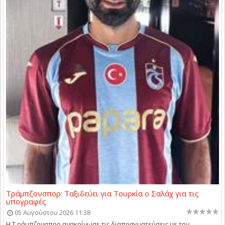
Τράμπζονσπορ: Ταξιδεύει για Τουρκία ο Σαλάχ για τις
υπογραφές
05 Αυγούστου 2026 11:38
Η Τ ράμπζονσπορ ανακοίνωσε τις διαπραγματεύσεις με τον