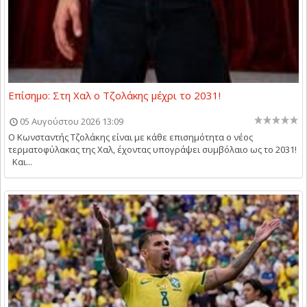
Επίσημο: Στη Χαλ ο Τζολάκης μέχρι το 2031!
05 Αυγούστου 2026 13:09
O Kωνσταντής Τζολάκης είναι με κάθε επισημότητα ο νέος
τερματοφύλακας της Χαλ, έχοντας υπογράψει συμβόλαιο ως το 2031!
Και...