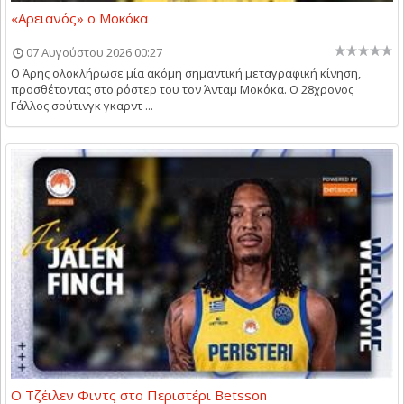
«Αρειανός» ο Μοκόκα
07 Αυγούστου 2026 00:27
Ο Άρης ολοκλήρωσε μία ακόμη σημαντική μεταγραφική κίνηση,
προσθέτοντας στο ρόστερ του τον Άνταμ Μοκόκα. Ο 28χρονος
Γάλλος σούτινγκ γκαρντ ...
Ο Τζέιλεν Φιντς στο Περιστέρι Betsson