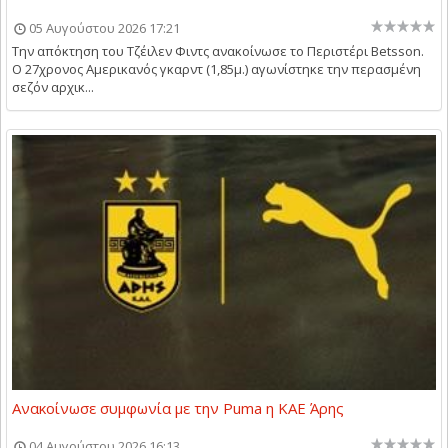
05 Αυγούστου 2026 17:21
Την απόκτηση του Τζέιλεν Φιντς ανακοίνωσε το Περιστέρι Betsson.
Ο 27χρονος Αμερικανός γκαρντ (1,85μ.) αγωνίστηκε την περασμένη
σεζόν αρχικ...
Ανακοίνωσε συμφωνία με την Puma η ΚΑΕ Άρης
04 Αυγούστου 2026 16:13