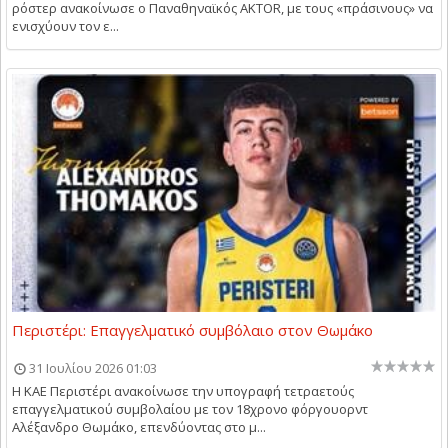
ρόστερ ανακοίνωσε ο Παναθηναϊκός AKTOR, με τους «πράσινους» να
ενισχύουν τον ε...
Περιστέρι: Επαγγελματικό συμβόλαιο στον Θωμάκο
31 Ιουλίου 2026 01:03
Η ΚΑΕ Περιστέρι ανακοίνωσε την υπογραφή τετραετούς
επαγγελματικού συμβολαίου με τον 18χρονο φόργουορντ
Αλέξανδρο Θωμάκο, επενδύοντας στο μ...