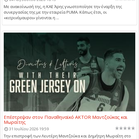
Με ανακοίνωσή της, η ΚΑΕ Άρης γνωστοποίησε την έναρξη της
συνεργασίας της με την εταιρεία PUMA. Κάπως έτσι, οι
«κιτρινόμαυροι» γίνονται η ...
Επέστρεψαν στον Παναθηναϊκό AKTOR Μαντζούκας και
Μωραΐτης
31 Ιουλίου 2026 19:59
Την επιστροφή των Λευτέρη Μαντζούκα και Δημήτρη Μωραΐτη στο