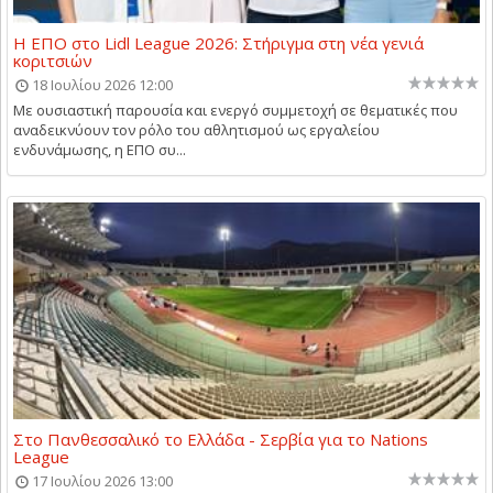
Η ΕΠΟ στο Lidl League 2026: Στήριγμα στη νέα γενιά
κοριτσιών
18 Ιουλίου 2026 12:00
Με ουσιαστική παρουσία και ενεργό συμμετοχή σε θεματικές που
αναδεικνύουν τον ρόλο του αθλητισμού ως εργαλείου
ενδυνάμωσης, η ΕΠΟ συ...
Στο Πανθεσσαλικό το Ελλάδα - Σερβία για το Nations
League
17 Ιουλίου 2026 13:00