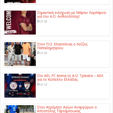
Σημαντική ενίσχυση με Μάρτιν Λομπάρντι
για τον Α.Ο. Ανθούπολης!
21:52
Στον Π.Ο. Ελασσόνας ο Λοΐζος
Παπαδημητρίου
21:23
Στο AEL FC Arena το Α.Ο. Τρίκαλα – ΑΕΛ
για το Κύπελλο Ελλάδας
21:12
Στον Ατρόμητο Αγίων Αναργύρων ο
Αποστόλης Τάρταμπουκας